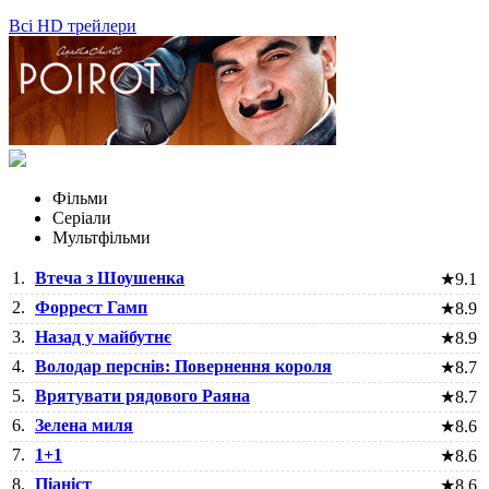
Всі HD трейлери
Фільми
Серіали
Мультфільми
1.
Втеча з Шоушенка
★
9.1
2.
Форрест Гамп
★
8.9
3.
Назад у майбутнє
★
8.9
4.
Володар перснів: Повернення короля
★
8.7
5.
Врятувати рядового Раяна
★
8.7
6.
Зелена миля
★
8.6
7.
1+1
★
8.6
8.
Піаніст
★
8.6