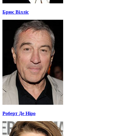
Брюс Вілліс
Роберт Де Ніро