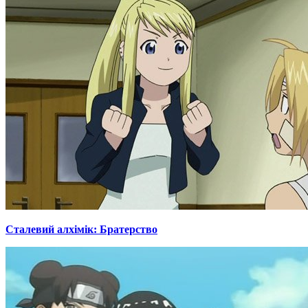
Сталевий алхімік: Братерство