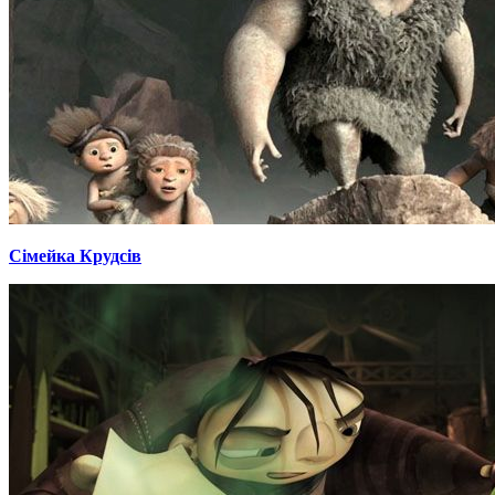
Сімейка Крудсів