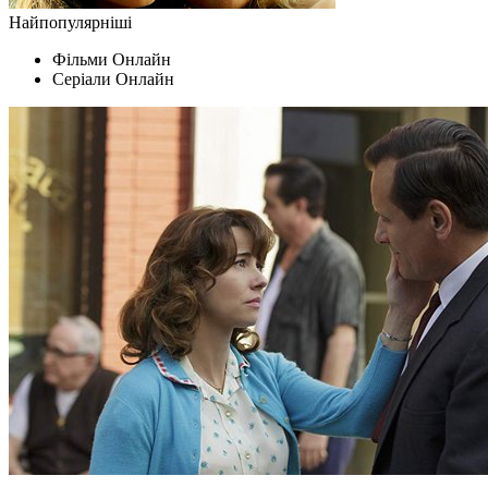
Найпопулярніші
Фільми Oнлайн
Серіали Oнлайн