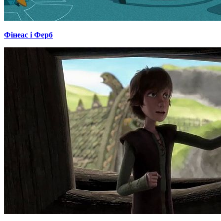
Фінеас і Ферб