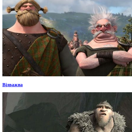
Відважна