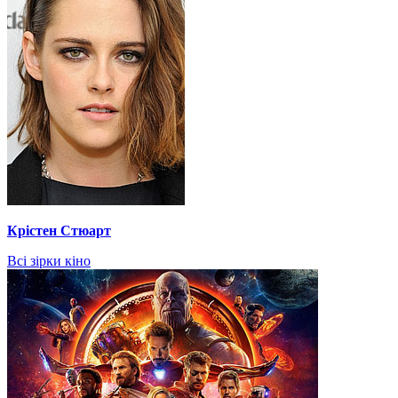
Крістен Стюарт
Всі зірки кіно