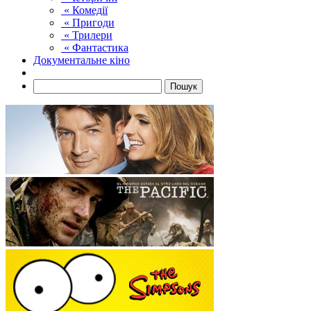
« Комедії
« Пригоди
« Трилери
« Фантастика
Документальне кіно
Пошук