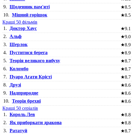
9.
Щоденник пам'яті
★
8.5
10.
Міцний горішок
★
8.5
Кращі 50 фільмів
1.
Доктор Хаус
★
9.1
2.
Альф
★
9.0
3.
Шерлок
★
8.9
4.
Пуститися берега
★
8.9
5.
Теорія великого вибуху
★
8.7
6.
Коломбо
★
8.7
7.
Пуаро Агати Крісті
★
8.7
8.
Друзі
★
8.6
9.
Надприродне
★
8.6
10.
Теорія брехні
★
8.6
Кращі 50 серіалів
1.
Король Лев
★
8.8
2.
Як приборкати дракона
★
8.8
3.
Рататуй
★
8.7