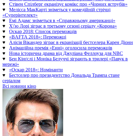
♥
Стівен Спілберг екранізує комікс про «Чорних яструбів»
♥
Мелісса МакКарті зніметься у комедійній стрічці
«Суперінтелект»
♥
Емі Адамс зніметься в «Справжньому американці»
♥
Х\'ю Лорі зіграє в третьому сезоні серіалу «Корона»
♥
Оскар 2018: Список переможців
♥
«BAFTA 2018»: Переможці
♥
Алісія Вікандер зіграє в екранізації бестселера Карен Діонн
♥
Анімаційна премія «Енні» оголосила переможців
♥
Нова історична драма від Джуліана Феллоуза для NBC
♥
Бен Кінґслі і Моніка Белуччі зіграють в трилері «Павук в
мережі»
♥
«Оскар 2018»: Номінанти
♥
Бестселер про президентство Дональда Трампа стане
серіалом
Всі новини кіно