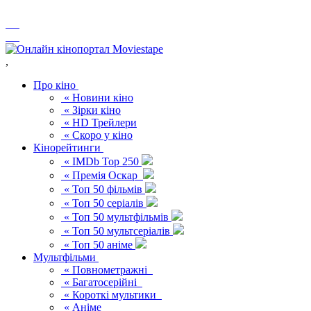
,
Про кіно
« Новини кіно
« Зірки кіно
« HD Трейлери
« Скоро у кіно
Кінорейтинги
« IMDb Top 250
« Премія Оскар
« Топ 50 фільмів
« Топ 50 серіалів
« Топ 50 мультфільмів
« Топ 50 мультсеріалів
« Топ 50 аніме
Мультфільми
« Повнометражні
« Багатосерійні
« Короткі мультики
« Аніме