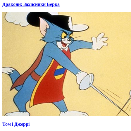
Дракони: Захисники Берка
Том і Джеррі