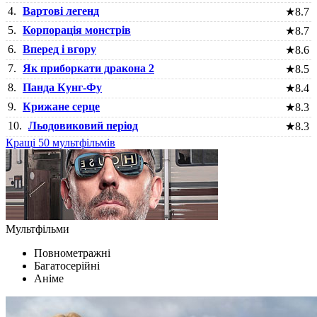
4.
Вартові легенд
★
8.7
5.
Корпорація монстрів
★
8.7
6.
Вперед і вгору
★
8.6
7.
Як приборкати дракона 2
★
8.5
8.
Панда Кунг-Фу
★
8.4
9.
Крижане серце
★
8.3
10.
Льодовиковий період
★
8.3
Кращі 50 мультфільмів
Мультфільми
Повнометражні
Багатосерійні
Аніме