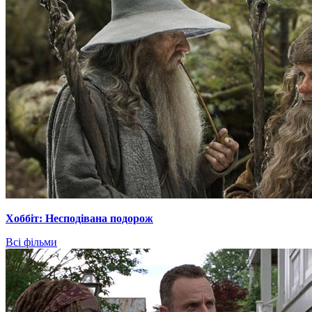
Хоббіт: Несподівана подорож
Всі фільми