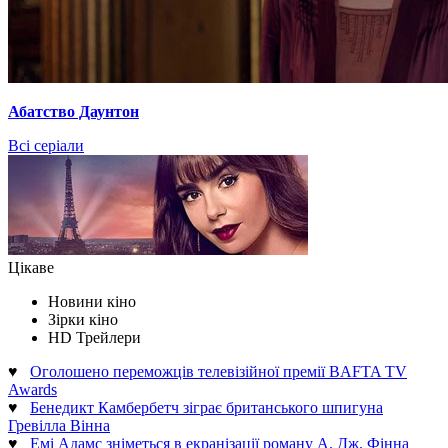
Абатство Даунтон
Всі серіали
Цікаве
Новини кіно
Зірки кіно
HD Трейлери
♥
Оголошено переможців телевізійної премії BAFTA TV
Awards
♥
Бенедикт Камбербетч зіграє британського шпигуна
Гревілла Вінна
♥
Емі Адамс зніметься в екранізації роману А. Дж. Фінна