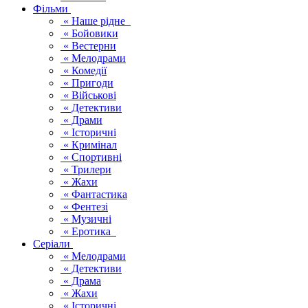
Фільми
« Наше рідне
« Бойовики
« Вестерни
« Мелодрами
« Комедії
« Пригоди
« Військові
« Детективи
« Драми
« Історичні
« Кримінал
« Спортивні
« Трилери
« Жахи
« Фантастика
« Фентезі
« Музичні
« Еротика
Серіали
« Мелодрами
« Детективи
« Драма
« Жахи
« Історичні