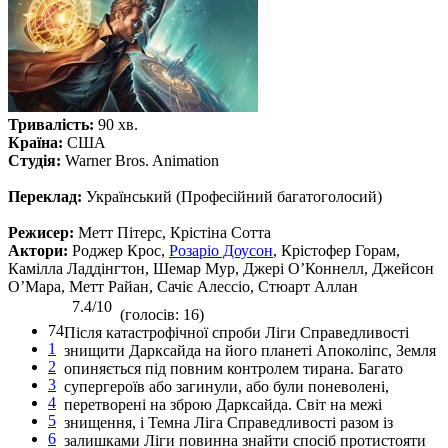
Тривалість:
90 хв.
Країна:
США
Студія:
Warner Bros. Animation
Переклад:
Український (Професійний багатоголосий)
Режисер:
Метт Пітерс, Крістіна Сотта
Актори:
Роджер Крос,
Розаріо Доусон
, Крістофер Горам,
Камілла Ладдінгтон, Шемар Мур, Джері О’Коннелл, Джейсон
О’Мара, Метт Райан, Сачіє Алессіо, Стюарт Аллан
7.4/10
(голосів: 16)
74
Після катастрофічної спроби Ліги Справедливості
1
знищити Дарксайда на його планеті Апоколіпс, Земля
2
опиняється під повним контролем тирана. Багато
3
супергероїв або загинули, або були поневолені,
4
перетворені на зброю Дарксайда. Світ на межі
5
знищення, і Темна Ліга Справедливості разом із
6
залишками Ліги повинна знайти спосіб протистояти