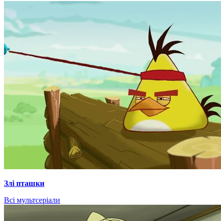
Злі пташки
Всі мультсеріали