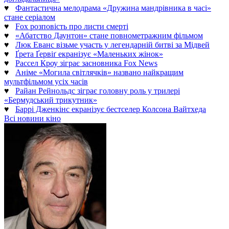
♥
Фантастична мелодрама «Дружина мандрівника в часі»
стане серіалом
♥
Fox розповість про листи смерті
♥
«Абатство Даунтон» стане повнометражним фільмом
♥
Люк Еванс візьме участь у легендарній битві за Мідвей
♥
Ґрета Ґервіґ екранізує «Маленьких жінок»
♥
Рассел Кроу зіграє засновника Fox News
♥
Аніме «Могила світлячків» названо найкращим
мультфільмом усіх часів
♥
Райан Рейнольдс зіграє головну роль у трилері
«Бермудський трикутник»
♥
Баррі Дженкінс екранізує бестселер Колсона Вайтхеда
Всі новини кіно