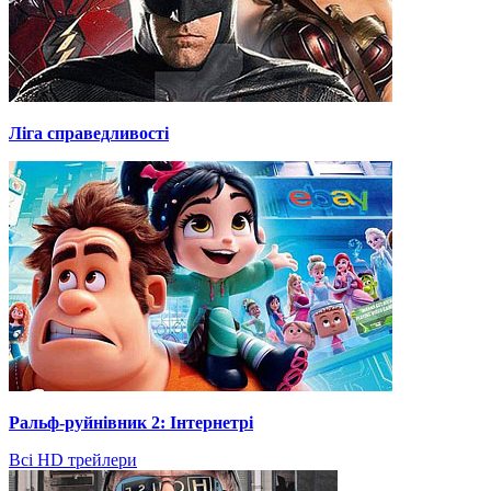
Ліга справедливості
Ральф-руйнівник 2: Інтернетрі
Всі HD трейлери