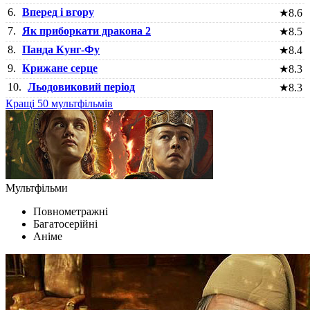
6.
Вперед і вгору
★
8.6
7.
Як приборкати дракона 2
★
8.5
8.
Панда Кунг-Фу
★
8.4
9.
Крижане серце
★
8.3
10.
Льодовиковий період
★
8.3
Кращі 50 мультфільмів
Мультфільми
Повнометражні
Багатосерійні
Аніме