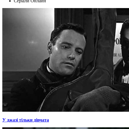
Серіали Oнлайн
У джазі тільки дівчата