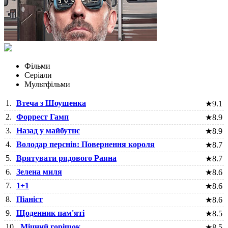
Фільми
Серіали
Мультфільми
1.
Втеча з Шоушенка
★
9.1
2.
Форрест Гамп
★
8.9
3.
Назад у майбутнє
★
8.9
4.
Володар перснів: Повернення короля
★
8.7
5.
Врятувати рядового Раяна
★
8.7
6.
Зелена миля
★
8.6
7.
1+1
★
8.6
8.
Піаніст
★
8.6
9.
Щоденник пам'яті
★
8.5
10.
Міцний горішок
★
8.5