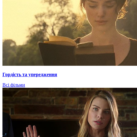
Гордiсть та упередження
Всі фільми