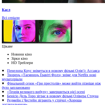
Касл
Всі серіали
Цікаве
Новини кіно
Зірки кіно
HD Трейлери
♥
Пенелопа Крус зніметься в новому фільмі Олів\'є Ассаяса
♥
Творець «Таємниць Ґравіті Фолз» зніме для Netflix нові
мультсеріали
♥
Фінальний сезон «Гри престолів» може вийти пізніше ніж
було заплановано
♥
«Теорія великого вибуху» завершиться цієї осені
♥
Бенісіо Дель Торо зіграє в новому фільмі Олівера Стоуна
♥
Редмейн і Честейн зіграють у стрічці «Хороша
доглядальниця»