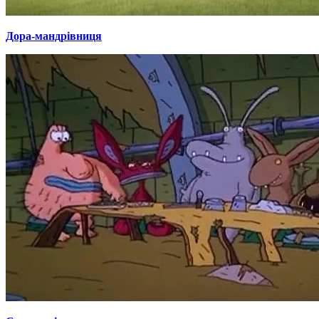
Дора-мандрівниця