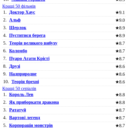
Кращі 50 фільмів
1.
Доктор Хаус
★
9.1
2.
Альф
★
9.0
3.
Шерлок
★
8.9
4.
Пуститися берега
★
8.9
5.
Теорія великого вибуху
★
8.7
6.
Коломбо
★
8.7
7.
Пуаро Агати Крісті
★
8.7
8.
Друзі
★
8.6
9.
Надприродне
★
8.6
10.
Теорія брехні
★
8.6
Кращі 50 серіалів
1.
Король Лев
★
8.8
2.
Як приборкати дракона
★
8.8
3.
Рататуй
★
8.7
4.
Вартові легенд
★
8.7
5.
Корпорація монстрів
★
8.7