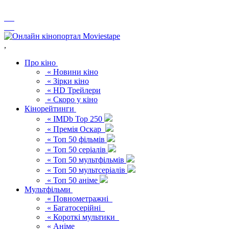
,
Про кіно
« Новини кіно
« Зірки кіно
« HD Трейлери
« Скоро у кіно
Кінорейтинги
« IMDb Top 250
« Премія Оскар
« Топ 50 фільмів
« Топ 50 серіалів
« Топ 50 мультфільмів
« Топ 50 мультсеріалів
« Топ 50 аніме
Мультфільми
« Повнометражні
« Багатосерійні
« Короткі мультики
« Аніме