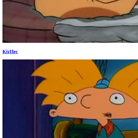
КітПес