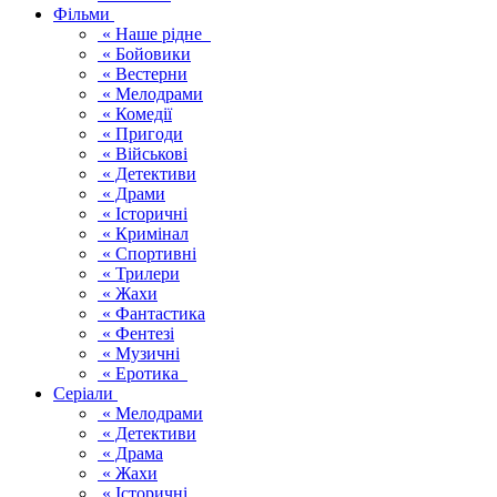
Фільми
« Наше рідне
« Бойовики
« Вестерни
« Мелодрами
« Комедії
« Пригоди
« Військові
« Детективи
« Драми
« Історичні
« Кримінал
« Спортивні
« Трилери
« Жахи
« Фантастика
« Фентезі
« Музичні
« Еротика
Серіали
« Мелодрами
« Детективи
« Драма
« Жахи
« Історичні