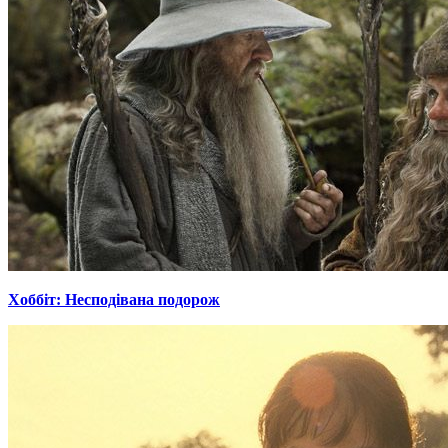
Хоббіт: Несподівана подорож