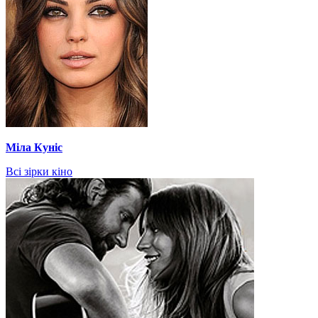
Міла Куніс
Всі зірки кіно