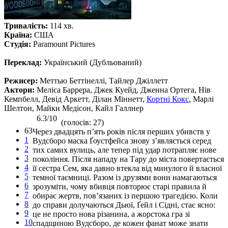
Тривалість:
114 хв.
Країна:
США
Студія:
Paramount Pictures
Переклад:
Український (Дубльований)
Режисер:
Меттью Беттінеллі, Тайлер Джіллетт
Актори:
Меліса Баррера, Джек Куейд, Дженна Ортега, Нів
Кемпбелл, Девід Аркетт, Ділан Міннетт,
Кортні Кокс
, Марлі
Шелтон, Майки Медісон, Кайл Галлнер
6.3/10
(голосів: 27)
63
Через двадцять п’ять років після перших убивств у
1
Вудсборо маска Ґоустфейса знову з’являється серед
2
тих самих вулиць, але тепер під удар потрапляє нове
3
покоління. Після нападу на Тару до міста повертається
4
її сестра Сем, яка давно втекла від минулого й власної
5
темної таємниці. Разом із друзями вони намагаються
6
зрозуміти, чому вбивця повторює старі правила й
7
обирає жертв, пов’язаних із першою трагедією. Коли
8
до справи долучаються Дьюї, Ґейл і Сідні, стає ясно:
9
це не просто нова різанина, а жорстока гра зі
10
спадщиною Вудсборо, де кожен фанат може знати