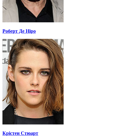
Роберт Де Ніро
Крістен Стюарт