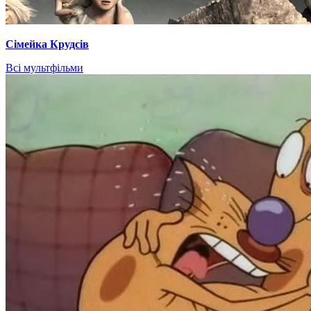
Сімейка Крудсів
Всі мультфільми