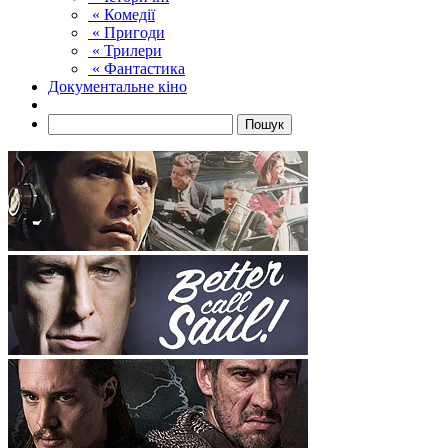
« Комедії
« Пригоди
« Трилери
« Фантастика
Документальне кіно
Пошук