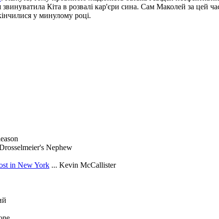
 звинуватила Кіта в розвалі кар'єри сина. Сам Маколей за цей ч
акінчилися у минулому році.
leason
. Drosselmeier's Nephew
st in New York
... Kevin McCallister
ий
one