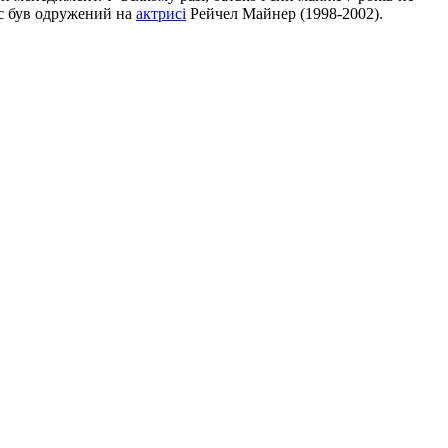
ас був одружений на
актрисі
Рейчел Майнер (1998-2002).