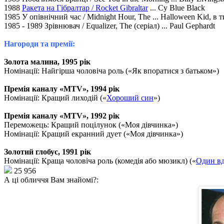
1988
Ракета на Гібралтар / Rocket Gibraltar
... Cy Blue Black
1985 У опівнічний час / Midnight Hour, The ... Halloween Kid, в 
1985 - 1989 Зрівнювач / Equalizer, The (серіал) ... Paul Gephardt
Нагороди та премії:
Золота малина, 1995 рік
Номінації: Найгірша чоловіча роль («Як впоратися з батьком»)
Премія каналу «MTV», 1994 рік
Номінації: Кращий лиходій («
Хороший син
»)
Премія каналу «MTV», 1992 рік
Переможець: Кращий поцілунок («Моя дівчинка»)
Номінації: Кращий екранний дует («Моя дівчинка»)
Золотий глобус, 1991 рік
Номінації: Краща чоловіча роль (комедія або мюзикл) («
Один в
25 956
А ці обличчя Вам знайомі?: