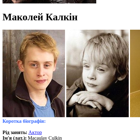
Маколей Калкін
Коротка біографія:
Рід занять:
Актор
Ім'я (лат.):
Macaulay Culkin