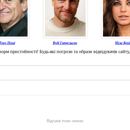
Джо Пеші
Вуді Гаррельсон
Міла Куні
рм пристойності! Будь-які погрози та образи відвідувачів сайту