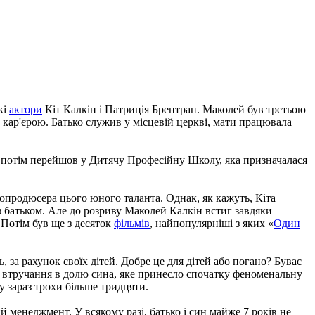
кі
актори
Кіт Калкін і Патриція Брентрап. Маколей був третьою
 кар'єрою. Батько служив у місцевій церкві, мати працювала
а потім перейшов у Дитячу Професійну Школу, яка призначалася
інопродюсера цього юного таланта. Однак, як кажуть, Кіта
з батьком. Але до розриву Маколей Калкін встиг завдяки
 Потім був ще з десяток
фільмів
, найпопулярніші з яких «
Один
 за рахунок своїх дітей. Добре це для дітей або погано? Буває
ське втручання в долю сина, яке принесло спочатку феноменальну
у зараз трохи більше тридцяти.
й менеджмент. У всякому разі, батько і син майже 7 років не