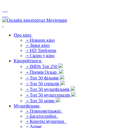
,
Про кіно
« Новини кіно
« Зірки кіно
« HD Трейлери
« Скоро у кіно
Кінорейтинги
« IMDb Top 250
« Премія Оскар
« Топ 50 фільмів
« Топ 50 серіалів
« Топ 50 мультфільмів
« Топ 50 мультсеріалів
« Топ 50 аніме
Мультфільми
« Повнометражні
« Багатосерійні
« Короткі мультики
« Аніме