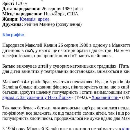
Зріст:
1.70 м
Дата народження:
26 серпня 1980 | діва
Місце народження:
Нью-Йорк, США
Жанри:
Комедія
,
драма
Дружина:
Рейчел Майнер (розлучення)
Біографія:
Народився Маколей Калкін 26 серпня 1980 в одному з Манхетте
дитиною в сім'ї, у нього ще є чотири брати і дві сестри. На м
телефоністкою, про процвітання сім'ї навіть не йшлося.
Батько виховував дітей у суворих католицьких традиціях. П'ят
для дітей зайнятих у театральних постановках, знімаються в кі
Маколей з 4-х років брав участь в спектаклях. Ну а, в 5 років 
Калкіна більше цікавили фінанси, ніж творчість сина, що в сві
батькові здобути шалену популярність і стати наймолодшим акт
вдома 2: Загублений у Нью-Йорку
» (1992), «
Хороший син
» (19
Так часто буває - батьки, чия акторська кар'єра виявилася нев
по-різному, все залежить як від талантів самих дітей, так і ві
популярність хлопчикові, продовжилося не дуже вдало для Маколе
З 1994 року Маколей Калкін вже практично не знімається в
кін