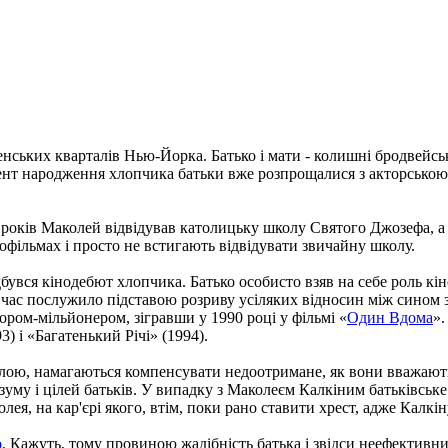
нських кварталів Нью-Йорка. Батько і мати - колишні бродвейсь
омент народження хлопчика батьки вже розпрощалися з акторською
ь років Маколей відвідував католицьку школу Святого Джозефа, 
нофільмах і просто не встигають відвідувати звичайну школу.
відбувся кінодебют хлопчика. Батько особисто взяв на себе роль к
й час послужило підставою розриву усіляких відносин між сином 
ором-мільйонером, зігравши у 1990 році у фільмі «
Один Вдома
».
93) і «Багатенький Річі» (1994).
далою, намагаються компенсувати недоотримане, як вони вважають,
д розуму і цілей батьків. У випадку з Маколеєм Калкіним батьків
я, на кар'єрі якого, втім, поки рано ставити хрест, адже Калкін
о
. Кажуть, тому провиною жадібність батька і звідси неефективни