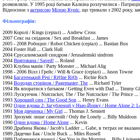
розмовляли. У 1995 році батьки Калкіна розлучилися - Патриція
Відносини з
актрисою
Мілою Куніс
, що тривали з 2002 року, з
Фільмографія:
2009 Королі / Kings (серіал) ... Andrew Cross
2007 Секс на сніданок / Sex and Breakfast ... James
2005 - 2008 Робоцип / Robot Chicken (серіал) ... Bastian Bux
2004 Foster Hall ... Clark Hall
2004 Єрусалимський синдром / Jerusalemski sindrom
2004
Врятована / Saved!
... Roland
2003 Клубна манія / Party Monster ... Michael Alig
1998 - 2006 Вілл і Грейс / Will & Grace (серіал) ... Jason Towne
1994
Багатенький Річі / Ri¢hie Ri¢h
... Richie Rich
1994
Володар сторінок / Pagemaster, The
... Richard Tyler
1994 Як впоратися з батьком / Getting Even with Dad ... Timmy G
1993 Лускунчик / Nutcracker, The / The Nutcracker / The Prince ..
1993
Хороший син / The Good Son
... Henry Evans
1992
Один вдома 2: Загублений у Нью-Йорку / Home Alone 2: Lo
1991
Моя дівчинка / My Girl
... Thomas J. Sennett
1991 Зрозуміє лише самотній / Only the Lonely ... Billy Muldoon
1990
Один вдома / Home Alone
... Kevin
1990 Драбина Якова / Jacob's Ladder ... Gabe, в титрах не вказан
1989 Дядечко Бак / Uncle Buck ... Miles Russell
1989 Побачимося вранці / See You in the Morning ... Billy Livingst