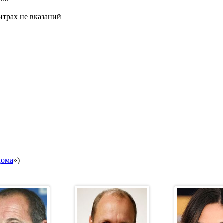
титрах не вказаний
дома
»)