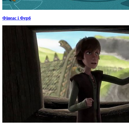
Фінеас і Ферб