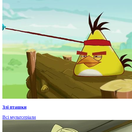
Злі пташки
Всі мультсеріали