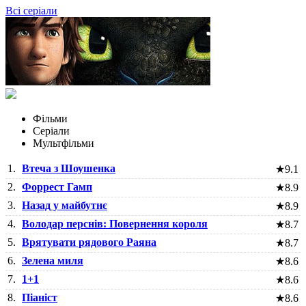
Всі серіали
Фільми
Серіали
Мультфільми
1.
Втеча з Шоушенка
★
9.1
2.
Форрест Гамп
★
8.9
3.
Назад у майбутнє
★
8.9
4.
Володар перснів: Повернення короля
★
8.7
5.
Врятувати рядового Раяна
★
8.7
6.
Зелена миля
★
8.6
7.
1+1
★
8.6
8.
Піаніст
★
8.6