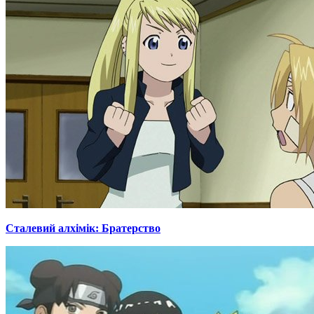
Сталевий алхімік: Братерство