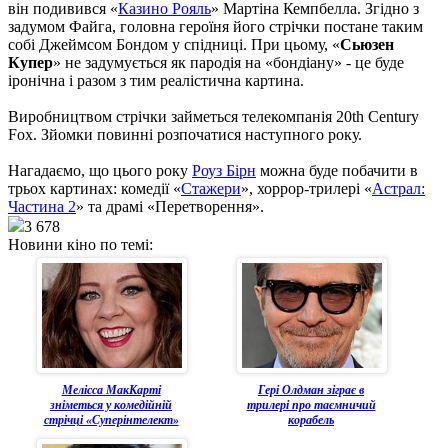
він подивився «
Казино Рояль
» Мартіна Кемпбелла. Згідно з
задумом Файга, головна героїня його стрічки постане таким
собі Джеймсом Бондом у спідниці. При цьому, «
Сьюзен
Купер
» не задумується як пародія на «бондіану» - це буде
іронічна і разом з тим реалістична картина.
Виробництвом стрічки займеться телекомпанія 20th Century
Fox. Зйомки повинні розпочатися наступного року.
Нагадаємо, що цього року
Роуз Бірн
можна буде побачити в
трьох картинах: комедії «
Стажери
», хоррор-трилері «
Астрал:
Частина 2
» та драмі «Перетворення».
3 678
Новини кіно по темі:
Мелісса МакКарті
Гері Олдман зіграє в
зніметься у комедійній
трилері про таємничий
стрічці «Суперінтелект»
корабель