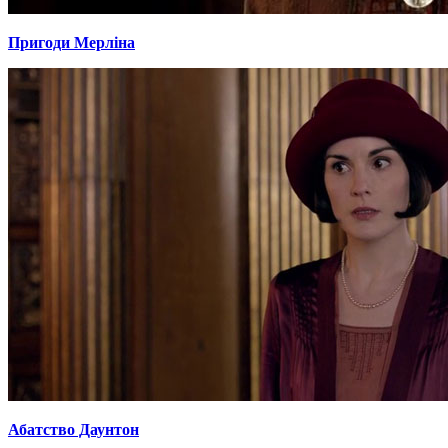
Пригоди Мерліна
Абатство Даунтон