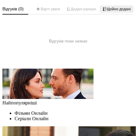
Найпопулярніші
Фільми Oнлайн
Серіали Oнлайн