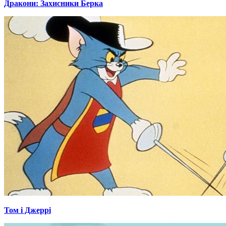
Дракони: Захисники Берка
Том і Джеррі