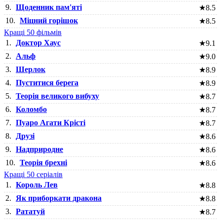
9.
Щоденник пам'яті
★
8.5
10.
Міцний горішок
★
8.5
Кращі 50 фільмів
1.
Доктор Хаус
★
9.1
2.
Альф
★
9.0
3.
Шерлок
★
8.9
4.
Пуститися берега
★
8.9
5.
Теорія великого вибуху
★
8.7
6.
Коломбо
★
8.7
7.
Пуаро Агати Крісті
★
8.7
8.
Друзі
★
8.6
9.
Надприродне
★
8.6
10.
Теорія брехні
★
8.6
Кращі 50 серіалів
1.
Король Лев
★
8.8
2.
Як приборкати дракона
★
8.8
3.
Рататуй
★
8.7