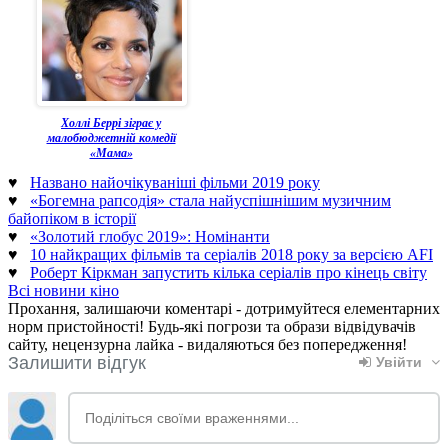
Холлі Беррі зіграє у
малобюджетній комедії
«Мама»
♥
Названо найочікуваніші фільми 2019 року
♥
«Богемна рапсодія» стала найуспішнішим музичним
байопіком в історії
♥
«Золотий глобус 2019»: Номінанти
♥
10 найкращих фільмів та серіалів 2018 року за версією AFI
♥
Роберт Кіркман запустить кілька серіалів про кінець світу
Всі новини кіно
Прохання, залишаючи коментарі - дотримуйтеся елементарних
норм пристойності! Будь-які погрози та образи відвідувачів
сайту, нецензурна лайка - видаляються без попередження!