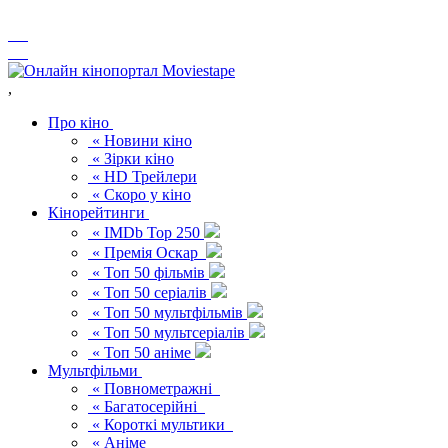
,
Про кіно
« Новини кіно
« Зірки кіно
« HD Трейлери
« Скоро у кіно
Кінорейтинги
« IMDb Top 250
« Премія Оскар
« Топ 50 фільмів
« Топ 50 серіалів
« Топ 50 мультфільмів
« Топ 50 мультсеріалів
« Топ 50 аніме
Мультфільми
« Повнометражні
« Багатосерійні
« Короткі мультики
« Аніме