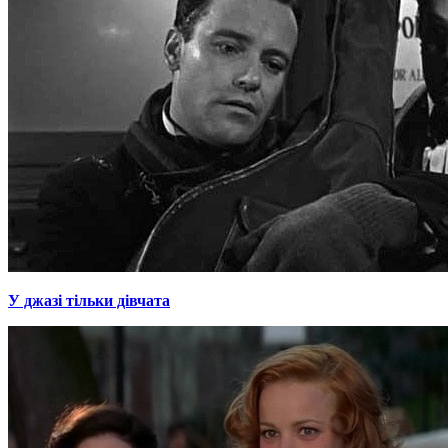
У джазі тільки дівчата