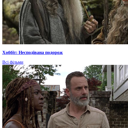
Хоббіт: Несподівана подорож
Всі фільми