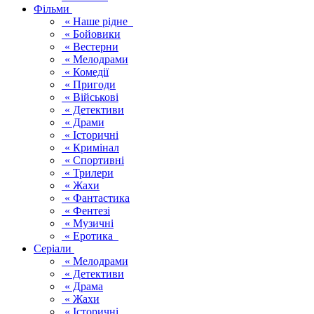
Фільми
« Наше рідне
« Бойовики
« Вестерни
« Мелодрами
« Комедії
« Пригоди
« Військові
« Детективи
« Драми
« Історичні
« Кримінал
« Спортивні
« Трилери
« Жахи
« Фантастика
« Фентезі
« Музичні
« Еротика
Серіали
« Мелодрами
« Детективи
« Драма
« Жахи
« Історичні