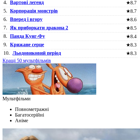
4.
Вартові легенд
★
8.7
5.
Корпорація монстрів
★
8.7
6.
Вперед і вгору
★
8.6
7.
Як приборкати дракона 2
★
8.5
8.
Панда Кунг-Фу
★
8.4
9.
Крижане серце
★
8.3
10.
Льодовиковий період
★
8.3
Кращі 50 мультфільмів
Мультфільми
Повнометражні
Багатосерійні
Аніме