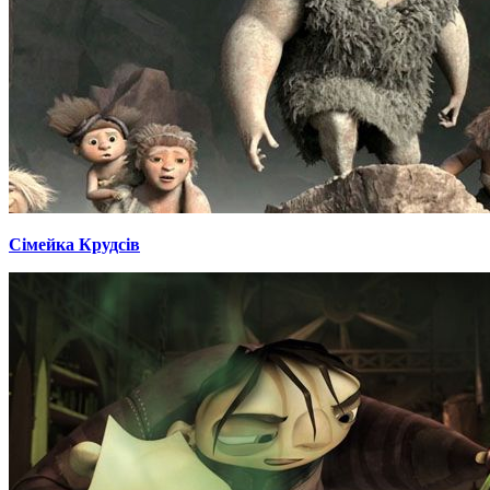
Сімейка Крудсів