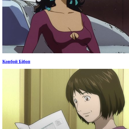
Ковбой Бібоп