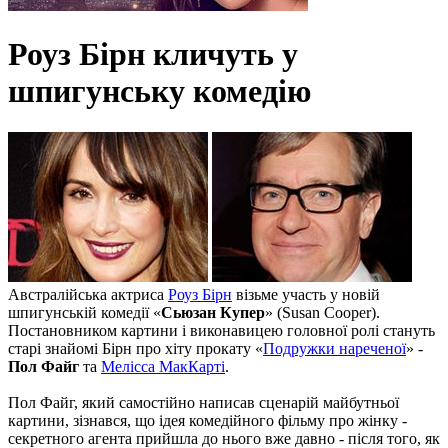
Роуз Бірн кличуть у
шпигунську комедію
Австралійська актриса
Роуз Бірн
візьме участь у новій
шпигунській комедії «
Сьюзан Купер
» (Susan Cooper).
Постановником картини і виконавицею головної ролі стануть
старі знайомі Бірн про хіту прокату «
Подружки нареченої
» -
Пол Файг
та
Мелісса МакКарті
.
Пол Файг, який самостійно написав сценарій майбутньої
картини, зізнався, що ідея комедійного фільму про жінку -
секретного агента прийшла до нього вже давно - після того, як