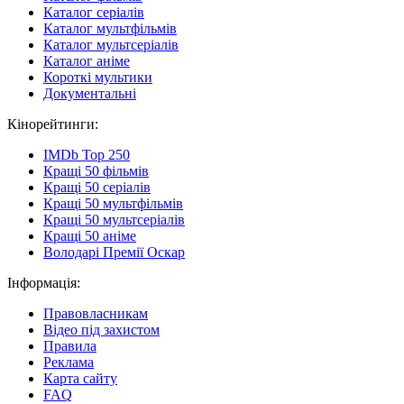
Каталог серіалів
Каталог мультфільмів
Каталог мультсеріалів
Каталог аніме
Короткі мультики
Документальні
Кінорейтинги:
IMDb Top 250
Кращі 50 фільмів
Кращі 50 серіалів
Кращі 50 мультфільмів
Кращі 50 мультсеріалів
Кращі 50 аніме
Володарі Премії Оскар
Інформація:
Правовласникам
Відео під захистом
Правила
Реклама
Карта сайту
FAQ