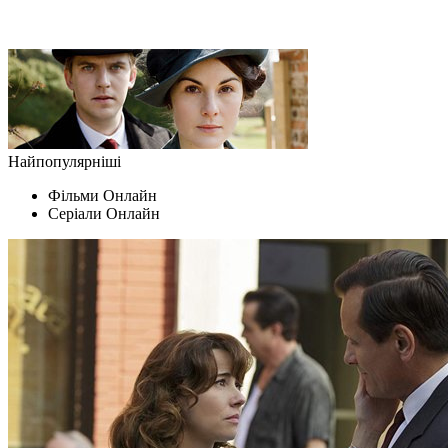
Найпопулярніші
Фільми Oнлайн
Серіали Oнлайн