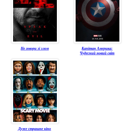
Не говори зі злом
Капітан Америка:
Чудесний новий світ
Дуже страшне кіно