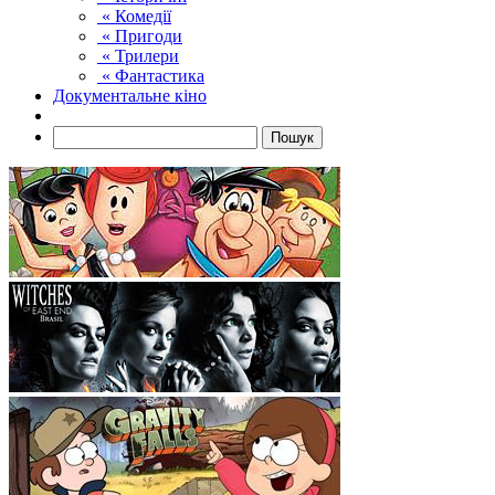
« Комедії
« Пригоди
« Трилери
« Фантастика
Документальне кіно
Пошук