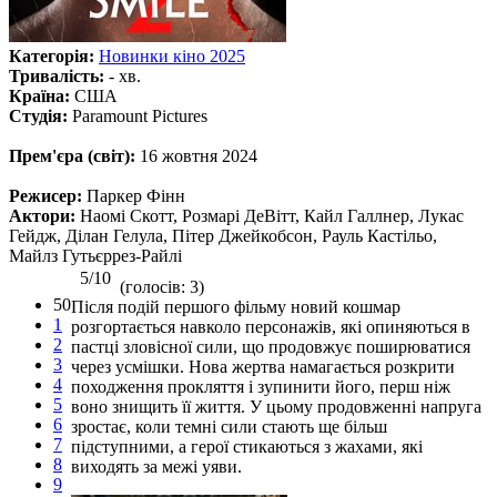
Категорія:
Новинки кіно 2025
Тривалість:
- хв.
Країна:
США
Студія:
Paramount Pictures
Прем'єра (світ):
16 жовтня 2024
Режисер:
Паркер Фінн
Актори:
Наомі Скотт, Розмарі ДеВітт, Кайл Галлнер, Лукас
Гейдж, Ділан Гелула, Пітер Джейкобсон, Рауль Кастільо,
Майлз Гутьєррез-Райлі
5/10
(голосів: 3)
50
Після подій першого фільму новий кошмар
1
розгортається навколо персонажів, які опиняються в
2
пастці зловісної сили, що продовжує поширюватися
3
через усмішки. Нова жертва намагається розкрити
4
походження прокляття і зупинити його, перш ніж
5
воно знищить її життя. У цьому продовженні напруга
6
зростає, коли темні сили стають ще більш
7
підступними, а герої стикаються з жахами, які
8
виходять за межі уяви.
9