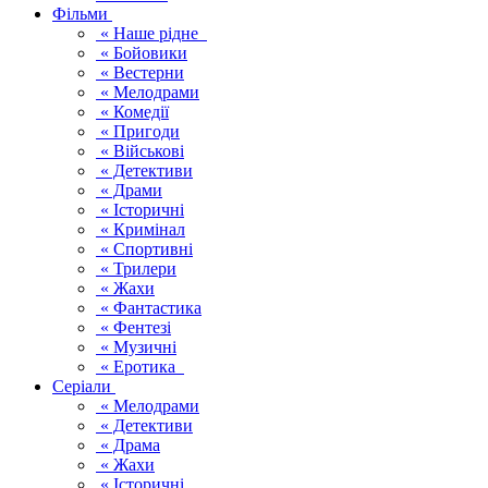
Фільми
« Наше рідне
« Бойовики
« Вестерни
« Мелодрами
« Комедії
« Пригоди
« Військові
« Детективи
« Драми
« Історичні
« Кримінал
« Спортивні
« Трилери
« Жахи
« Фантастика
« Фентезі
« Музичні
« Еротика
Серіали
« Мелодрами
« Детективи
« Драма
« Жахи
« Історичні