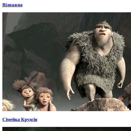
Відважна
Сімейка Крудсів