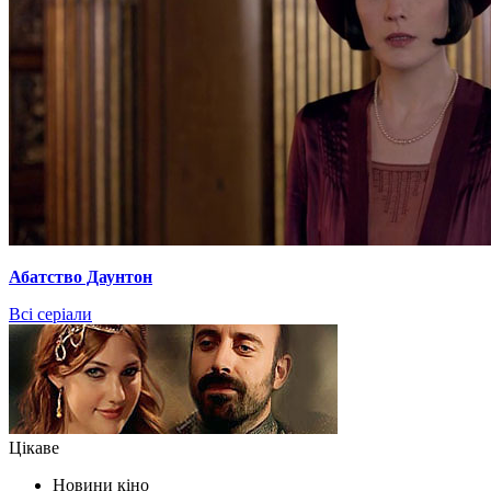
Абатство Даунтон
Всі серіали
Цікаве
Новини кіно