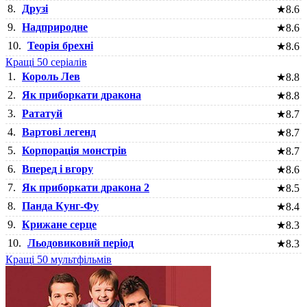
8.
Друзі
★
8.6
9.
Надприродне
★
8.6
10.
Теорія брехні
★
8.6
Кращі 50 серіалів
1.
Король Лев
★
8.8
2.
Як приборкати дракона
★
8.8
3.
Рататуй
★
8.7
4.
Вартові легенд
★
8.7
5.
Корпорація монстрів
★
8.7
6.
Вперед і вгору
★
8.6
7.
Як приборкати дракона 2
★
8.5
8.
Панда Кунг-Фу
★
8.4
9.
Крижане серце
★
8.3
10.
Льодовиковий період
★
8.3
Кращі 50 мультфільмів