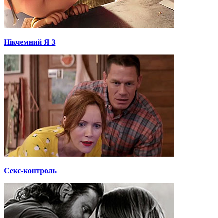
Нікчемний Я 3
Секс-контроль