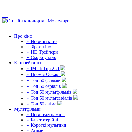
,
Про кіно
« Новини кіно
« Зірки кіно
« HD Трейлери
« Скоро у кіно
Кінорейтинги
« IMDb Top 250
« Премія Оскар
« Топ 50 фільмів
« Топ 50 серіалів
« Топ 50 мультфільмів
« Топ 50 мультсеріалів
« Топ 50 аніме
Мультфільми
« Повнометражні
« Багатосерійні
« Короткі мультики
« Аніме