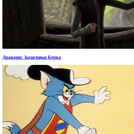
Дракони: Захисники Берка