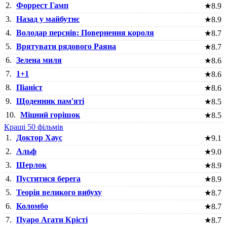
2.
Форрест Гамп
★
8.9
3.
Назад у майбутнє
★
8.9
4.
Володар перснів: Повернення короля
★
8.7
5.
Врятувати рядового Раяна
★
8.7
6.
Зелена миля
★
8.6
7.
1+1
★
8.6
8.
Піаніст
★
8.6
9.
Щоденник пам'яті
★
8.5
10.
Міцний горішок
★
8.5
Кращі 50 фільмів
1.
Доктор Хаус
★
9.1
2.
Альф
★
9.0
3.
Шерлок
★
8.9
4.
Пуститися берега
★
8.9
5.
Теорія великого вибуху
★
8.7
6.
Коломбо
★
8.7
7.
Пуаро Агати Крісті
★
8.7