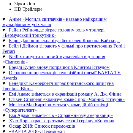
Зірки кіно
HD Трейлери
♥
Аніме «Могила світлячків» названо найкращим
мультфільмом усіх часів
♥
Райан Рейнольдс зіграє головну роль у трилері
«Бермудський трикутник»
♥
Баррі Дженкінс екранізує бестселер Колсона Вайтхеда
♥
Бейл і Деймон зіграють у фільмі про протистояння Ford і
Ferrari
♥
Netflix випустить новий мультсеріал від творця
«Сімпсонів»
♥
Бредлі Купер знову попрацює з Клінтом Іствудом
♥
Оголошено переможців телевізійної премії BAFTA TV
Awards
♥
Бенедикт Камбербетч зіграє британського шпигуна
Гревілла Вінна
♥
Емі Адамс зніметься в екранізації роману А. Дж. Фінна
♥
Стівен Спілберг екранізує комікс про «Чорних яструбів»
♥
Мелісса МакКарті зніметься у комедійній стрічці
«Суперінтелект»
♥
Емі Адамс зніметься в «Справжньому американці»
♥
Х\'ю Лорі зіграє в третьому сезоні серіалу «Корона»
♥
Оскар 2018: Список переможців
♥
«BAFTA 2018»: Переможці