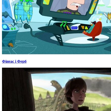
Фінеас і Ферб