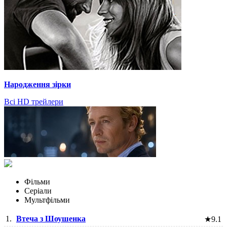
Народження зірки
Всі HD трейлери
Фільми
Серіали
Мультфільми
1.
Втеча з Шоушенка
★
9.1