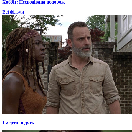
Хоббіт: Несподівана подорож
Всі фільми
І мертві підуть