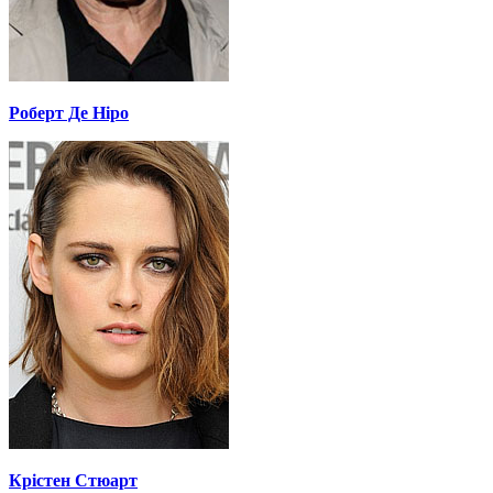
Роберт Де Ніро
Крістен Стюарт