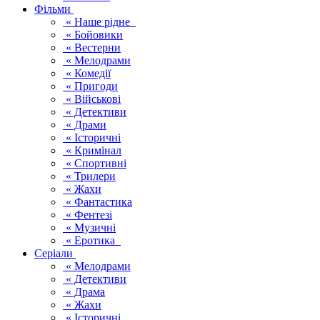
Фільми
« Наше рідне
« Бойовики
« Вестерни
« Мелодрами
« Комедії
« Пригоди
« Військові
« Детективи
« Драми
« Історичні
« Кримінал
« Спортивні
« Трилери
« Жахи
« Фантастика
« Фентезі
« Музичні
« Еротика
Серіали
« Мелодрами
« Детективи
« Драма
« Жахи
« Історичні