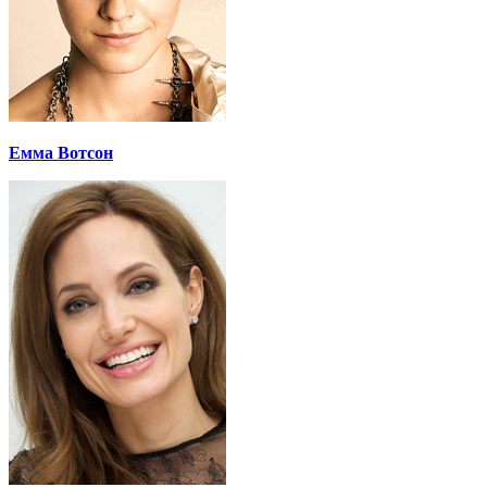
Емма Вотсон