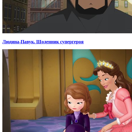
Людина-Павук. Щоденник супергероя