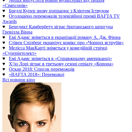
♥
Netflix випустить новий мультсеріал від творця
«Сімпсонів»
♥
Бредлі Купер знову попрацює з Клінтом Іствудом
♥
Оголошено переможців телевізійної премії BAFTA TV
Awards
♥
Бенедикт Камбербетч зіграє британського шпигуна
Гревілла Вінна
♥
Емі Адамс зніметься в екранізації роману А. Дж. Фінна
♥
Стівен Спілберг екранізує комікс про «Чорних яструбів»
♥
Мелісса МакКарті зніметься у комедійній стрічці
«Суперінтелект»
♥
Емі Адамс зніметься в «Справжньому американці»
♥
Х\'ю Лорі зіграє в третьому сезоні серіалу «Корона»
♥
Оскар 2018: Список переможців
♥
«BAFTA 2018»: Переможці
Всі новини кіно