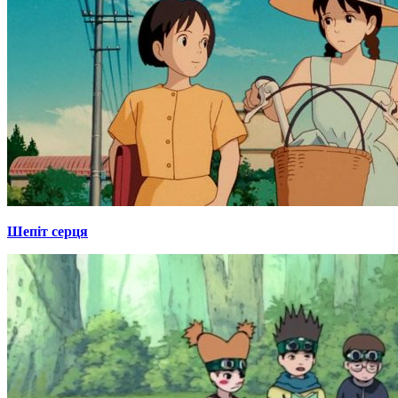
Шепіт серця