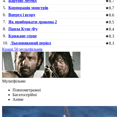
4.
Вартові легенд
★
8.7
5.
Корпорація монстрів
★
8.7
6.
Вперед і вгору
★
8.6
7.
Як приборкати дракона 2
★
8.5
8.
Панда Кунг-Фу
★
8.4
9.
Крижане серце
★
8.3
10.
Льодовиковий період
★
8.3
Кращі 50 мультфільмів
Мультфільми
Повнометражні
Багатосерійні
Аніме