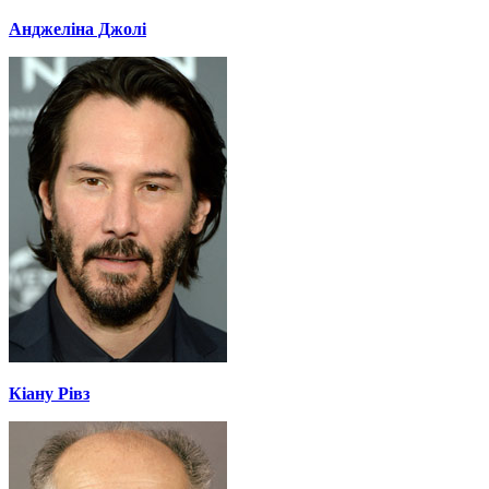
Анджеліна Джолі
Кіану Рівз