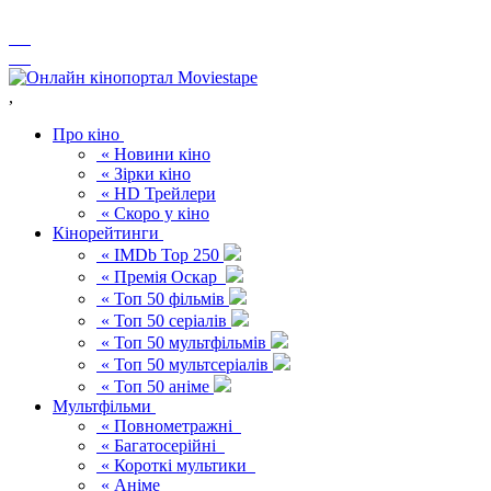
,
Про кіно
« Новини кіно
« Зірки кіно
« HD Трейлери
« Скоро у кіно
Кінорейтинги
« IMDb Top 250
« Премія Оскар
« Топ 50 фільмів
« Топ 50 серіалів
« Топ 50 мультфільмів
« Топ 50 мультсеріалів
« Топ 50 аніме
Мультфільми
« Повнометражні
« Багатосерійні
« Короткі мультики
« Аніме