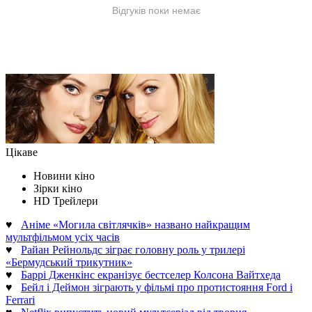
Цікаве
Новини кіно
Зірки кіно
HD Трейлери
♥
Аніме «Могила світлячків» названо найкращим
мультфільмом усіх часів
♥
Райан Рейнольдс зіграє головну роль у трилері
«Бермудський трикутник»
♥
Баррі Дженкінс екранізує бестселер Колсона Вайтхеда
♥
Бейл і Деймон зіграють у фільмі про протистояння Ford і
Ferrari