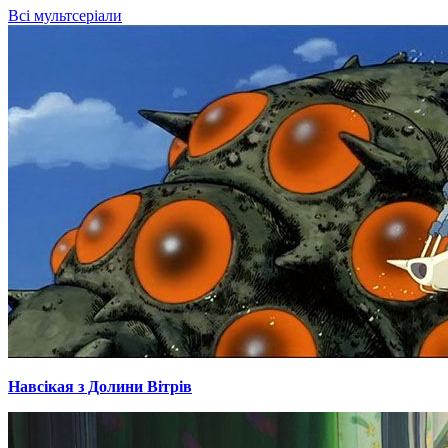
Всі мультсеріали
Навсікая з Долини Вітрів