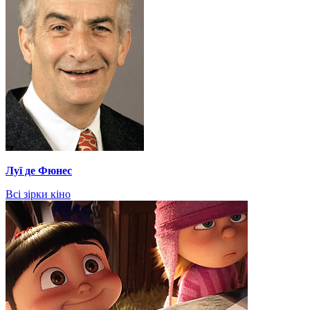
Луї де Фюнес
Всі зірки кіно