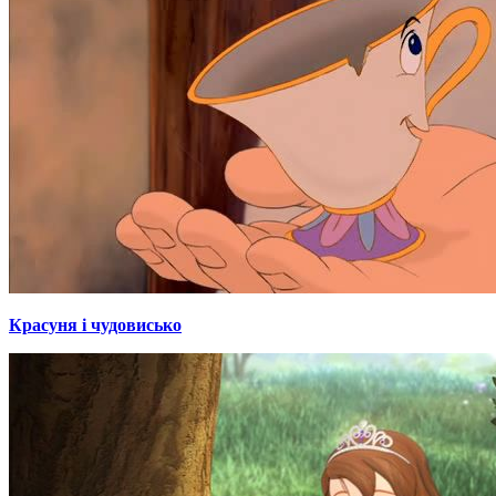
Красуня і чудовисько