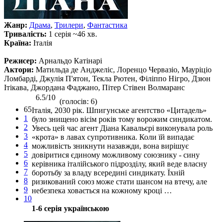
Жанр:
Драма
,
Трилери
,
Фантастика
Тривалість:
1 серія ~46 хв.
Країна:
Італія
Режисер:
Арнальдо Катінарі
Актори:
Матильда де Анджеліс, Лоренцо Червазіо, Мауріціо
Ломбарді, Джулія П'ятон, Текла Рютен, Філіппо Нігро, Дзюн
Ітікава, Джордана Фаджано, Пітер Стівен Волмаранс
6.5/10
(голосів: 6)
65
Італія, 2030 рік. Шпигунське агентство «Цитадель»
1
було знищено вісім років тому ворожим синдикатом.
2
Увесь цей час агент Діана Кавальєрі виконувала роль
3
«крота» в лавах супротивника. Коли їй випадає
4
можливість зникнути назавжди, вона вирішує
5
довіритися єдиному можливому союзнику - сину
6
керівника італійського підрозділу, який веде власну
7
боротьбу за владу всередині синдикату. Їхній
8
ризикований союз може стати шансом на втечу, але
9
небезпека ховається на кожному кроці …
10
1-6 серія українською