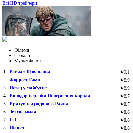
Всі HD трейлери
Фільми
Серіали
Мультфільми
1.
Втеча з Шоушенка
★
9.1
2.
Форрест Гамп
★
8.9
3.
Назад у майбутнє
★
8.9
4.
Володар перснів: Повернення короля
★
8.7
5.
Врятувати рядового Раяна
★
8.7
6.
Зелена миля
★
8.6
7.
1+1
★
8.6
8.
Піаніст
★
8.6