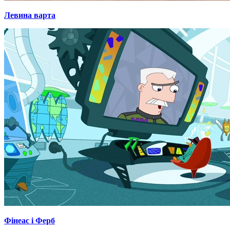
Левина варта
Фінеас і Ферб