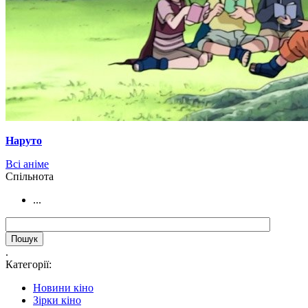
Наруто
Всі аніме
Cпільнота
...
.
Категорії:
Новини кіно
Зірки кіно