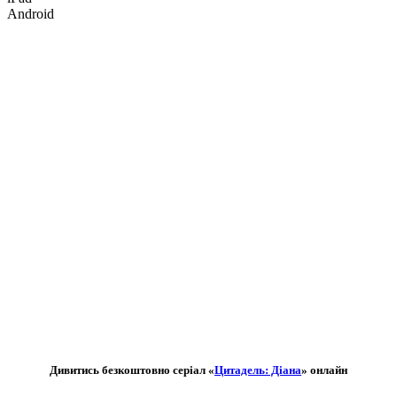
Android
Дивитись безкоштовно серіал «
Цитадель: Діана
» онлайн