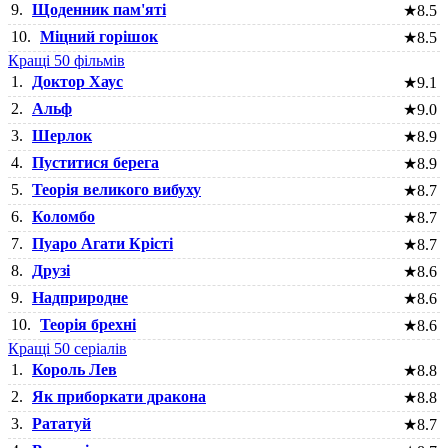
9.
Щоденник пам'яті
★
8.5
10.
Міцний горішок
★
8.5
Кращі 50 фільмів
1.
Доктор Хаус
★
9.1
2.
Альф
★
9.0
3.
Шерлок
★
8.9
4.
Пуститися берега
★
8.9
5.
Теорія великого вибуху
★
8.7
6.
Коломбо
★
8.7
7.
Пуаро Агати Крісті
★
8.7
8.
Друзі
★
8.6
9.
Надприродне
★
8.6
10.
Теорія брехні
★
8.6
Кращі 50 серіалів
1.
Король Лев
★
8.8
2.
Як приборкати дракона
★
8.8
3.
Рататуй
★
8.7