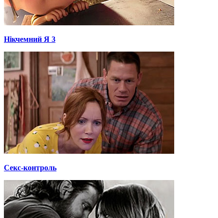
Нікчемний Я 3
Секс-контроль