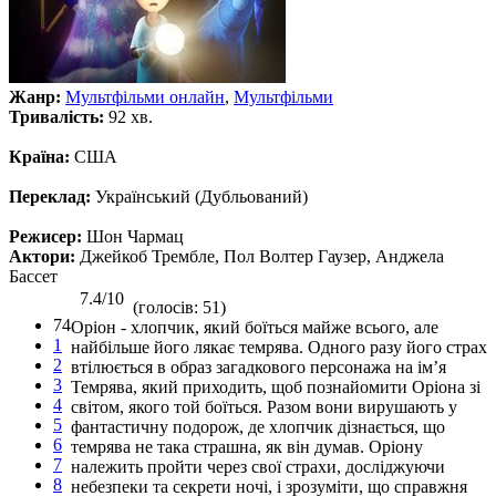
Жанр:
Мультфільми онлайн
,
Мультфільми
Тривалість:
92 хв.
Країна:
США
Переклад:
Український (Дубльований)
Режисер:
Шон Чармац
Актори:
Джейкоб Трембле, Пол Волтер Гаузер, Анджела
Бассет
7.4/10
(голосів: 51)
74
Оріон - хлопчик, який боїться майже всього, але
1
найбільше його лякає темрява. Одного разу його страх
2
втілюється в образ загадкового персонажа на ім’я
3
Темрява, який приходить, щоб познайомити Оріона зі
4
світом, якого той боїться. Разом вони вирушають у
5
фантастичну подорож, де хлопчик дізнається, що
6
темрява не така страшна, як він думав. Оріону
7
належить пройти через свої страхи, досліджуючи
8
небезпеки та секрети ночі, і зрозуміти, що справжня