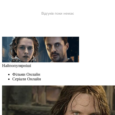
Найпопулярніші
Фільми Oнлайн
Серіали Oнлайн