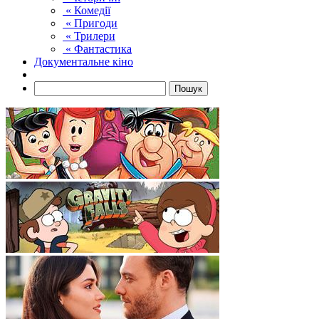
« Комедії
« Пригоди
« Трилери
« Фантастика
Документальне кіно
Пошук