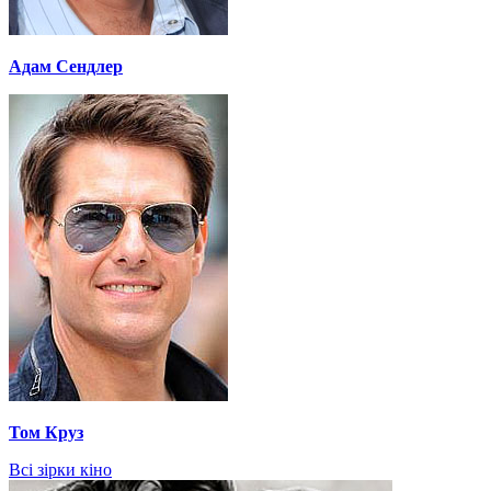
Адам Сендлер
Том Круз
Всі зірки кіно