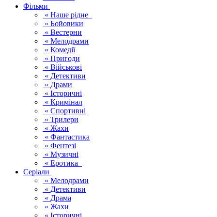
Фільми
« Наше рідне
« Бойовики
« Вестерни
« Мелодрами
« Комедії
« Пригоди
« Військові
« Детективи
« Драми
« Історичні
« Кримінал
« Спортивні
« Трилери
« Жахи
« Фантастика
« Фентезі
« Музичні
« Еротика
Серіали
« Мелодрами
« Детективи
« Драма
« Жахи
« Історичні