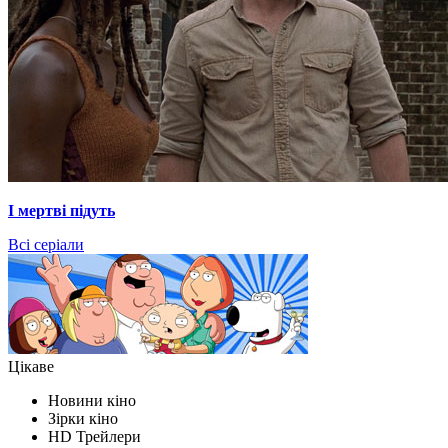
І мертві підуть
Всі серіали
Цікаве
Новини кіно
Зірки кіно
HD Трейлери