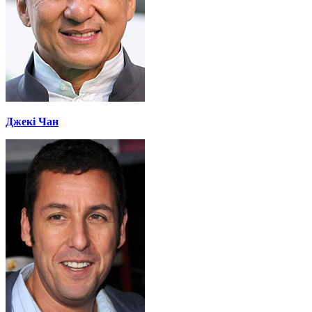
Джекі Чан