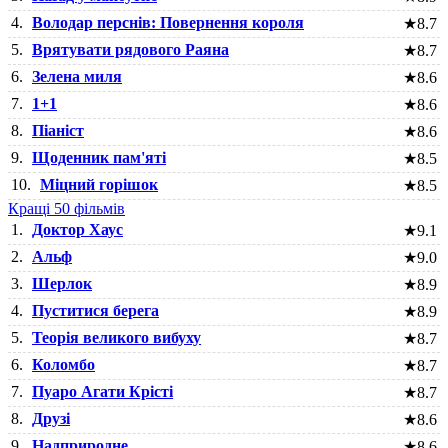
4.
Володар перснів: Повернення короля
★
8.7
5.
Врятувати рядового Раяна
★
8.7
6.
Зелена миля
★
8.6
7.
1+1
★
8.6
8.
Піаніст
★
8.6
9.
Щоденник пам'яті
★
8.5
10.
Міцний горішок
★
8.5
Кращі 50 фільмів
1.
Доктор Хаус
★
9.1
2.
Альф
★
9.0
3.
Шерлок
★
8.9
4.
Пуститися берега
★
8.9
5.
Теорія великого вибуху
★
8.7
6.
Коломбо
★
8.7
7.
Пуаро Агати Крісті
★
8.7
8.
Друзі
★
8.6
9.
Надприродне
★
8.6