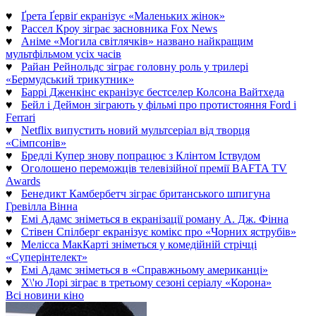
♥
Ґрета Ґервіґ екранізує «Маленьких жінок»
♥
Рассел Кроу зіграє засновника Fox News
♥
Аніме «Могила світлячків» названо найкращим
мультфільмом усіх часів
♥
Райан Рейнольдс зіграє головну роль у трилері
«Бермудський трикутник»
♥
Баррі Дженкінс екранізує бестселер Колсона Вайтхеда
♥
Бейл і Деймон зіграють у фільмі про протистояння Ford і
Ferrari
♥
Netflix випустить новий мультсеріал від творця
«Сімпсонів»
♥
Бредлі Купер знову попрацює з Клінтом Іствудом
♥
Оголошено переможців телевізійної премії BAFTA TV
Awards
♥
Бенедикт Камбербетч зіграє британського шпигуна
Гревілла Вінна
♥
Емі Адамс зніметься в екранізації роману А. Дж. Фінна
♥
Стівен Спілберг екранізує комікс про «Чорних яструбів»
♥
Мелісса МакКарті зніметься у комедійній стрічці
«Суперінтелект»
♥
Емі Адамс зніметься в «Справжньому американці»
♥
Х\'ю Лорі зіграє в третьому сезоні серіалу «Корона»
Всі новини кіно