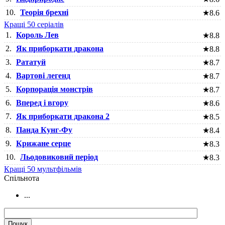
10.
Теорія брехні
★
8.6
Кращі 50 серіалів
1.
Король Лев
★
8.8
2.
Як приборкати дракона
★
8.8
3.
Рататуй
★
8.7
4.
Вартові легенд
★
8.7
5.
Корпорація монстрів
★
8.7
6.
Вперед і вгору
★
8.6
7.
Як приборкати дракона 2
★
8.5
8.
Панда Кунг-Фу
★
8.4
9.
Крижане серце
★
8.3
10.
Льодовиковий період
★
8.3
Кращі 50 мультфільмів
Cпільнота
...