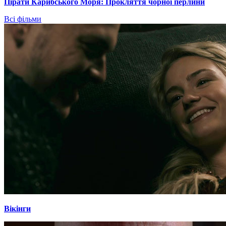
Пірати Карибського Моря: Прокляття чорної перлини
Всі фільми
Вікінги