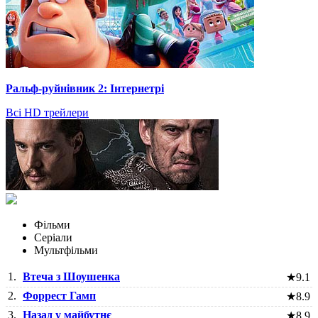
Ральф-руйнівник 2: Інтернетрі
Всі HD трейлери
Фільми
Серіали
Мультфільми
1.
Втеча з Шоушенка
★
9.1
2.
Форрест Гамп
★
8.9
3.
Назад у майбутнє
★
8.9