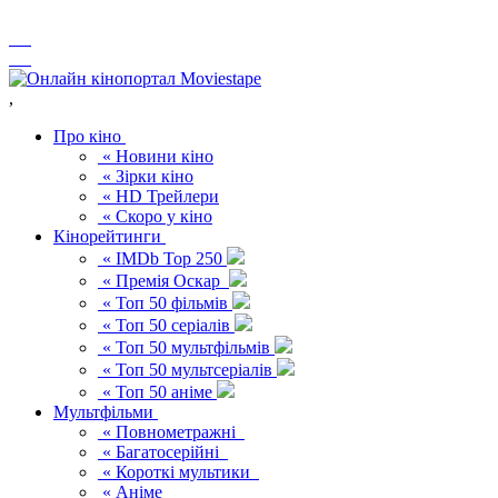
,
Про кіно
« Новини кіно
« Зірки кіно
« HD Трейлери
« Скоро у кіно
Кінорейтинги
« IMDb Top 250
« Премія Оскар
« Топ 50 фільмів
« Топ 50 серіалів
« Топ 50 мультфільмів
« Топ 50 мультсеріалів
« Топ 50 аніме
Мультфільми
« Повнометражні
« Багатосерійні
« Короткі мультики
« Аніме