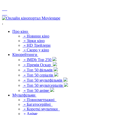
,
Про кіно
« Новини кіно
« Зірки кіно
« HD Трейлери
« Скоро у кіно
Кінорейтинги
« IMDb Top 250
« Премія Оскар
« Топ 50 фільмів
« Топ 50 серіалів
« Топ 50 мультфільмів
« Топ 50 мультсеріалів
« Топ 50 аніме
Мультфільми
« Повнометражні
« Багатосерійні
« Короткі мультики
« Аніме