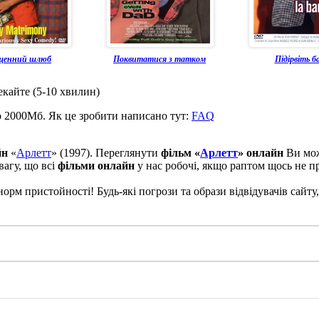
щенний шлюб
Поквитатися з татком
Підірвіть б
екайте (5-10 хвилин)
о 2000Мб. Як це зробити написано тут:
FAQ
йн
«
Арлетт
» (1997). Переглянути
фільм «
Арлетт
» онлайн
Ви мо
вагу, що всі
фільми онлайн
у нас робочі, якщо раптом щось не п
рм пристойності! Будь-які погрози та образи відвідувачів сайту