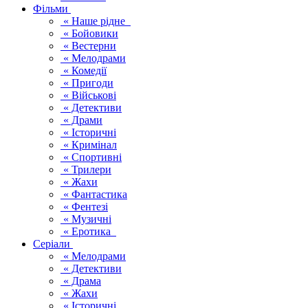
Фільми
« Наше рідне
« Бойовики
« Вестерни
« Мелодрами
« Комедії
« Пригоди
« Військові
« Детективи
« Драми
« Історичні
« Кримінал
« Спортивні
« Трилери
« Жахи
« Фантастика
« Фентезі
« Музичні
« Еротика
Серіали
« Мелодрами
« Детективи
« Драма
« Жахи
« Історичні