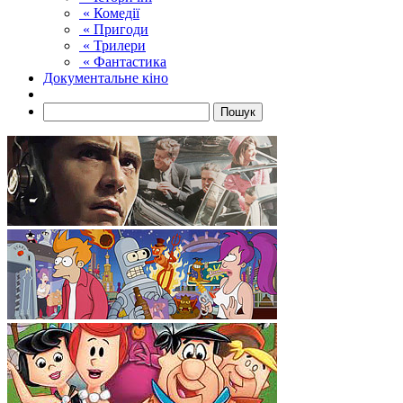
« Комедії
« Пригоди
« Трилери
« Фантастика
Документальне кіно
Пошук