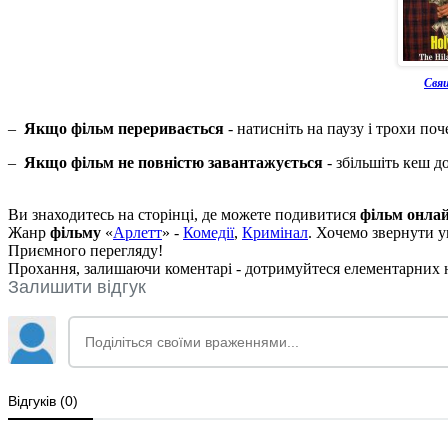
Свя
–
Якщо фільм переривається
- натисніть на паузу і трохи поч
–
Якщо фільм не повністю завантажується
- збільшіть кеш д
Ви знаходитесь на сторінці, де можете подивитися
фільм онла
Жанр
фільму
«
Арлетт
» -
Комедії
,
Кримінал
. Хочемо звернути у
Приємного перегляду!
Прохання, залишаючи коментарі - дотримуйтеся елементарних но