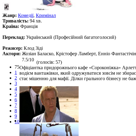
Жанр:
Комедії
,
Кримінал
Тривалість:
94 хв.
Країна:
Франція
Переклад:
Український (Професійний багатоголосий)
Режисер:
Клод Зіді
Актори:
Жозіан Баласко, Крістофер Ламберт, Енніо Фантастічін
7.5/10
(голосів: 57)
75
Офіціантка придорожнього кафе «Сороконіжка» Арлетт 
1
водієм вантажівки, який одружуватися зовсім не збираєт
2
стає мішенню для мафії. Ділки грального бізнесу не баж
3
4
5
6
7
8
9
10