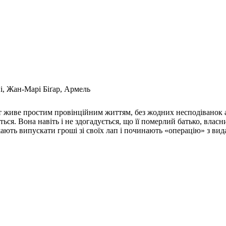
і, Жан-Марі Біґар, Армель
живе простим провінційним життям, без жодних несподіванок аб
ься. Вона навіть і не здогадується, що її померлий батько, влас
ають випускати гроші зі своїх лап і починають «операцію» з видач