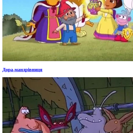
Дора-мандрівниця