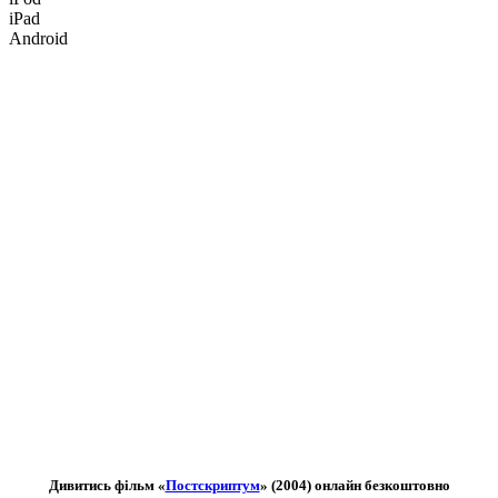
iPad
Android
Дивитись фільм «
Постскриптум
» (2004) онлайн безкоштовно