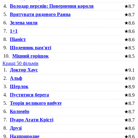
4.
Володар перснів: Повернення короля
★
8.7
5.
Врятувати рядового Раяна
★
8.7
6.
Зелена миля
★
8.6
7.
1+1
★
8.6
8.
Піаніст
★
8.6
9.
Щоденник пам'яті
★
8.5
10.
Міцний горішок
★
8.5
Кращі 50 фільмів
1.
Доктор Хаус
★
9.1
2.
Альф
★
9.0
3.
Шерлок
★
8.9
4.
Пуститися берега
★
8.9
5.
Теорія великого вибуху
★
8.7
6.
Коломбо
★
8.7
7.
Пуаро Агати Крісті
★
8.7
8.
Друзі
★
8.6
9.
Надприродне
★
8.6