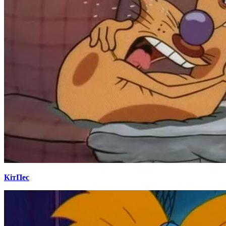
КітПес