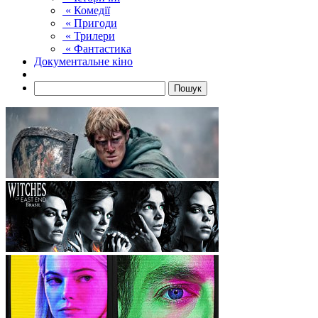
« Комедії
« Пригоди
« Трилери
« Фантастика
Документальне кіно
Пошук