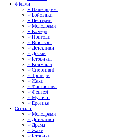
Фільми
« Наше рідне
« Бойовики
« Вестерни
« Мелодрами
« Комедії
« Пригоди
« Військові
« Детективи
« Драми
« Історичні
« Кримінал
« Спортивні
« Трилери
« Жахи
« Фантастика
« Фентезі
« Музичні
« Еротика
Серіали
« Мелодрами
« Детективи
« Драма
« Жахи
« Історичні