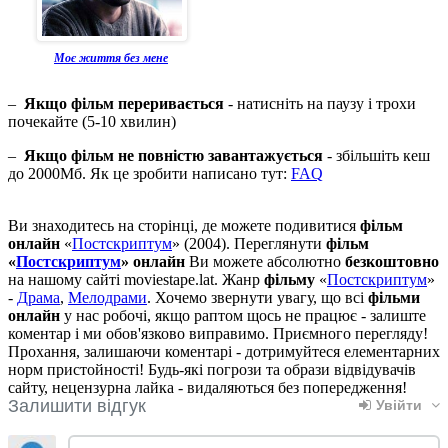
Моє життя без мене
–
Якщо фільм переривається
- натисніть на паузу і трохи
почекайте (5-10 хвилин)
–
Якщо фільм не повністю завантажується
- збільшіть кеш
до 2000Мб. Як це зробити написано тут:
FAQ
Ви знаходитесь на сторінці, де можете подивитися
фільм
онлайн
«
Постскриптум
» (2004). Переглянути
фільм
«
Постскриптум
» онлайн
Ви можете абсолютно
безкоштовно
на нашому сайті moviestape.lat. Жанр
фільму
«
Постскриптум
»
-
Драма
,
Мелодрами
. Хочемо звернути увагу, що всі
фільми
онлайн
у нас робочі, якщо раптом щось не працює - залиште
коментар і ми обов'язково виправимо. Приємного перегляду!
Прохання, залишаючи коментарі - дотримуйтеся елементарних
норм пристойності! Будь-які погрози та образи відвідувачів
сайту, нецензурна лайка - видаляються без попередження!