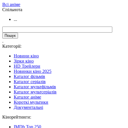
Всі аніме
Cпільнота
...
.
Категорії:
Новини кіно
Зірки кіно
HD Трейлери
Новинки кіно 2025
Каталог фільмів
Каталог серіалів
Каталог мультфільмів
Каталог мультсеріалів
Каталог аніме
Короткі мультики
Документальні
Кінорейтинги:
IMDb Top 250