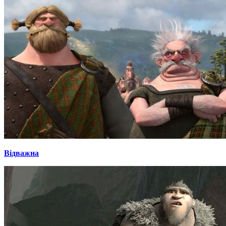
Відважна