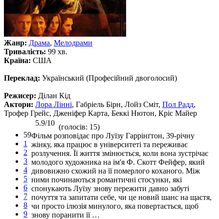
Жанр:
Драма
,
Мелодрами
Тривалість:
99 хв.
Країна:
США
Переклад:
Український (Професійний двоголосий)
Режисер:
Ділан Кід
Актори:
Лора Лінні
, Габріель Бірн, Лойз Сміт,
Пол Радд
,
Трофер Грейс, Дженіфер Карта, Беккі Нютон, Кріс Майер
5.9/10
(голосів: 15)
59
Фільм розповідає про Луїзу Гаррінґтон, 39-річну
1
жінку, яка працює в університеті та переживає
2
розлучення. Її життя змінюється, коли вона зустрічає
3
молодого художника на ім'я Ф. Скотт Фейфер, який
4
дивовижно схожий на її померлого коханого. Між
5
ними починаються романтичні стосунки, які
6
спонукають Луїзу знову пережити давно забуті
7
почуття та запитати себе, чи це новий шанс на щастя,
8
чи просто ілюзія минулого, яка повертається, щоб
9
знову поранити її …