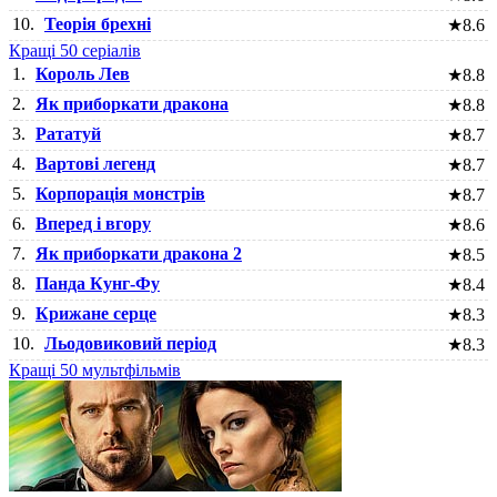
10.
Теорія брехні
★
8.6
Кращі 50 серіалів
1.
Король Лев
★
8.8
2.
Як приборкати дракона
★
8.8
3.
Рататуй
★
8.7
4.
Вартові легенд
★
8.7
5.
Корпорація монстрів
★
8.7
6.
Вперед і вгору
★
8.6
7.
Як приборкати дракона 2
★
8.5
8.
Панда Кунг-Фу
★
8.4
9.
Крижане серце
★
8.3
10.
Льодовиковий період
★
8.3
Кращі 50 мультфільмів