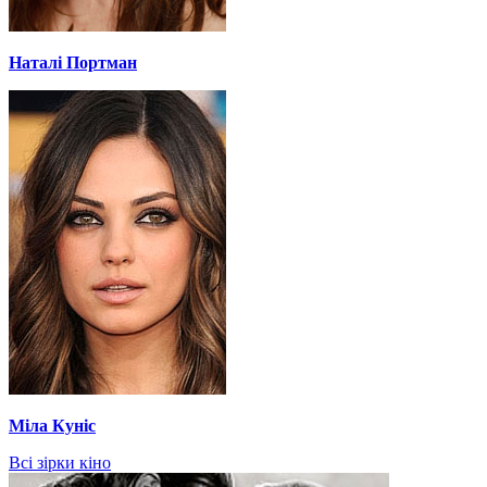
Наталі Портман
Міла Куніс
Всі зірки кіно