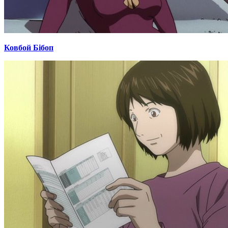
Ковбой Бібоп