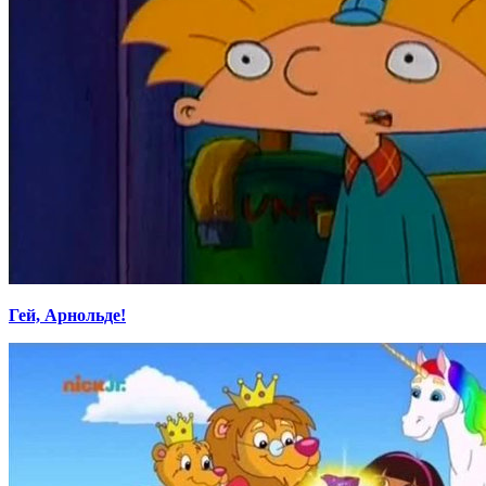
Гей, Арнольде!