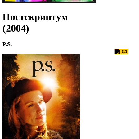
Постскриптум
(2004)
P.S.
6.1