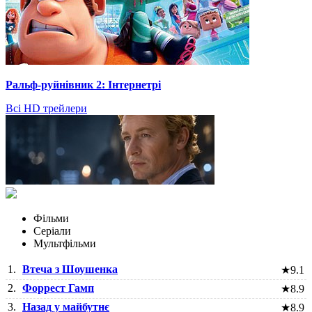
Ральф-руйнівник 2: Інтернетрі
Всі HD трейлери
Фільми
Серіали
Мультфільми
1.
Втеча з Шоушенка
★
9.1
2.
Форрест Гамп
★
8.9
3.
Назад у майбутнє
★
8.9