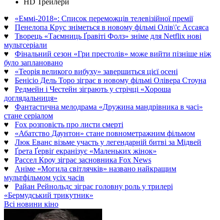
HD Трейлери
♥
«Еммі-2018»: Список переможців телевізійної премії
♥
Пенелопа Крус зніметься в новому фільмі Олів\'є Ассаяса
♥
Творець «Таємниць Ґравіті Фолз» зніме для Netflix нові
мультсеріали
♥
Фінальний сезон «Гри престолів» може вийти пізніше ніж
було заплановано
♥
«Теорія великого вибуху» завершиться цієї осені
♥
Бенісіо Дель Торо зіграє в новому фільмі Олівера Стоуна
♥
Редмейн і Честейн зіграють у стрічці «Хороша
доглядальниця»
♥
Фантастична мелодрама «Дружина мандрівника в часі»
стане серіалом
♥
Fox розповість про листи смерті
♥
«Абатство Даунтон» стане повнометражним фільмом
♥
Люк Еванс візьме участь у легендарній битві за Мідвей
♥
Ґрета Ґервіґ екранізує «Маленьких жінок»
♥
Рассел Кроу зіграє засновника Fox News
♥
Аніме «Могила світлячків» названо найкращим
мультфільмом усіх часів
♥
Райан Рейнольдс зіграє головну роль у трилері
«Бермудський трикутник»
Всі новини кіно