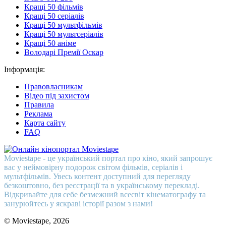
Кращі 50 фільмів
Кращі 50 серіалів
Кращі 50 мультфільмів
Кращі 50 мультсеріалів
Кращі 50 аніме
Володарі Премії Оскар
Інформація:
Правовласникам
Відео під захистом
Правила
Реклама
Карта сайту
FAQ
Moviestape - це український портал про кіно, який запрошує
вас у неймовірну подорож світом фільмів, серіалів і
мультфільмів. Увесь контент доступний для перегляду
безкоштовно, без реєстрації та в українському перекладі.
Відкривайте для себе безмежний всесвіт кінематографу та
занурюйтесь у яскраві історії разом з нами!
© Moviestape, 2026