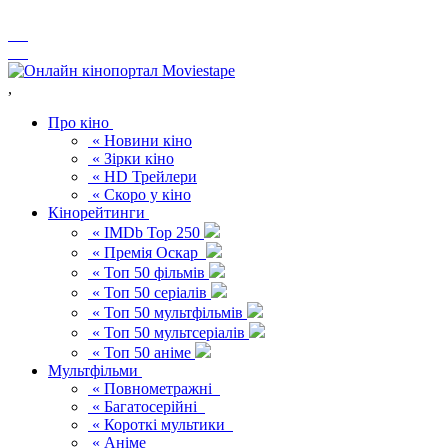
,
Про кіно
« Новини кіно
« Зірки кіно
« HD Трейлери
« Скоро у кіно
Кінорейтинги
« IMDb Top 250
« Премія Оскар
« Топ 50 фільмів
« Топ 50 серіалів
« Топ 50 мультфільмів
« Топ 50 мультсеріалів
« Топ 50 аніме
Мультфільми
« Повнометражні
« Багатосерійні
« Короткі мультики
« Аніме