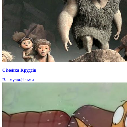
Сімейка Крудсів
Всі мультфільми