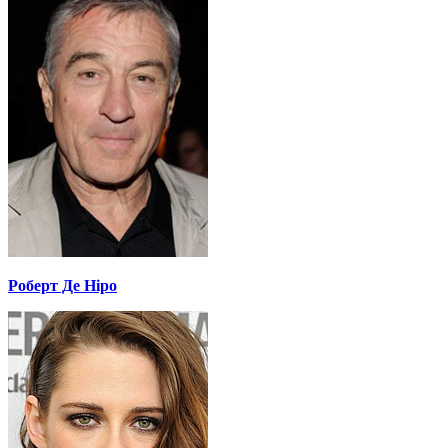
Роберт Де Ніро