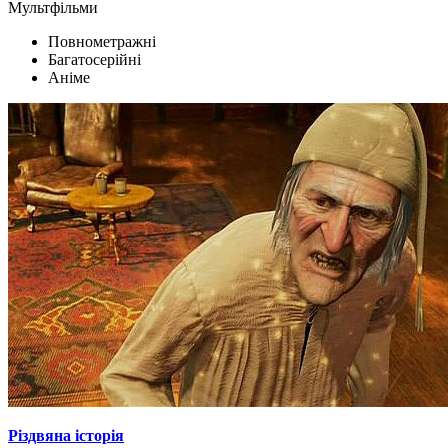
Мультфільми
Повнометражні
Багатосерійні
Аніме
Різдвяна історія