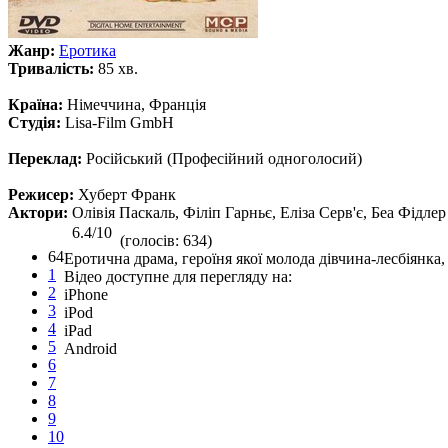
Жанр:
Еротика
Тривалість:
85 хв.
Країна:
Німеччина, Франція
Студія:
Lisa-Film GmbH
Переклад:
Російський (Професійний одноголосий)
Режисер:
Хуберт Франк
Актори:
Олівія Паскаль, Філіп Гарньє, Еліза Серв'є, Беа Фідлер
6.4/10
(голосів: 634)
64
Еротична драма, героїня якої молода дівчина-лесбіянка, 
1
Відео доступне для перегляду на:
2
iPhone
3
iPod
4
iPad
5
Android
6
7
8
9
10