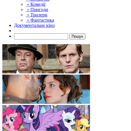
« Комедії
« Пригоди
« Трилери
« Фантастика
Документальне кіно
Пошук