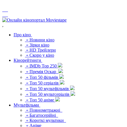
,
Про кіно
« Новини кіно
« Зірки кіно
« HD Трейлери
« Скоро у кіно
Кінорейтинги
« IMDb Top 250
« Премія Оскар
« Топ 50 фільмів
« Топ 50 серіалів
« Топ 50 мультфільмів
« Топ 50 мультсеріалів
« Топ 50 аніме
Мультфільми
« Повнометражні
« Багатосерійні
« Короткі мультики
« Аніме