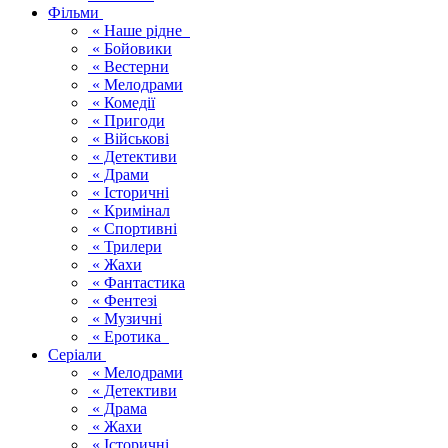
Фільми
« Наше рідне
« Бойовики
« Вестерни
« Мелодрами
« Комедії
« Пригоди
« Військові
« Детективи
« Драми
« Історичні
« Кримінал
« Спортивні
« Трилери
« Жахи
« Фантастика
« Фентезі
« Музичні
« Еротика
Серіали
« Мелодрами
« Детективи
« Драма
« Жахи
« Історичні