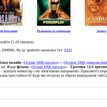
ів динозаврів
Полювання за спадщиною
Зандалі
екайте (5-10 хвилин)
о 2000Мб. Як це зробити написано тут:
FAQ
ільм онлайн
«
Острів 1000 насолод
» | «
Остров 1000 удовольстви
.lat. Жанр
фільму
«
Острів 1000 насолод
» -
Еротика
. Цей
еротич
 - залиште коментар і ми обов'язково виправимо. Приємного пер
рм пристойності! Будь-які погрози та образи відвідувачів сайту