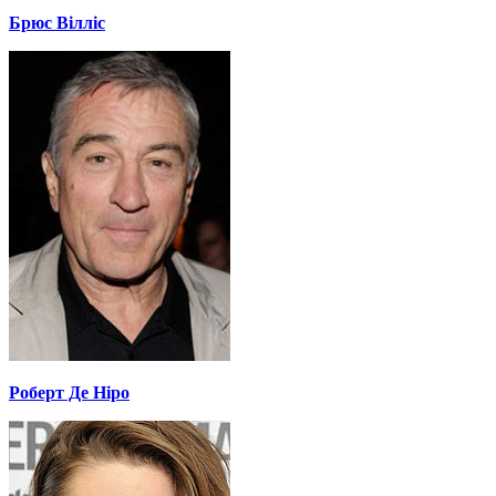
Брюс Вілліс
Роберт Де Ніро