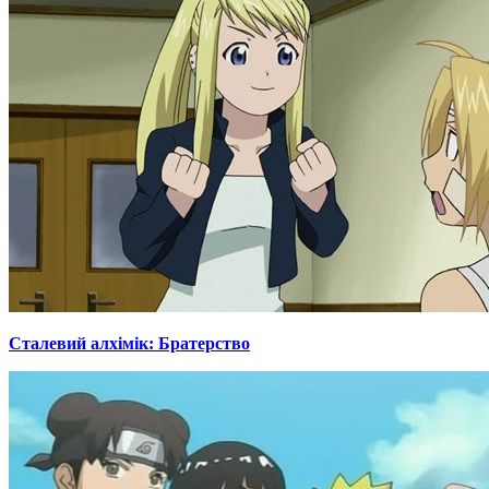
Сталевий алхімік: Братерство