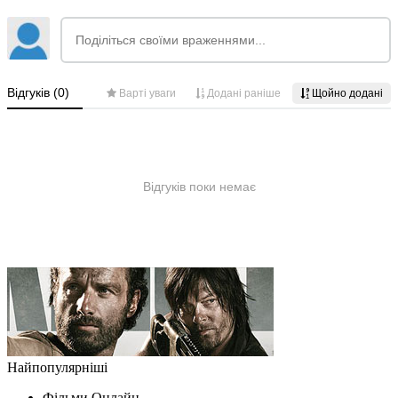
Найпопулярніші
Фільми Oнлайн