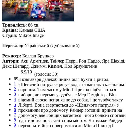
Тривалість:
86 хв.
Країна:
Канада США
Студія:
Mikros Image
Переклад:
Український (Дубльований)
Режисер:
Келлан Брункер
Актори:
Аєн Армітідж, Тайлер Перрі, Рон Пардо, Яра Шахіді,
Декс Шепард, Джиммі Кіммел, Пол Браунштейн
6.9/10
(голосів: 30)
69
Після аварії далекобійника біля Бухти Пригод,
1
«Щенячий патруль» рятує водія та вантаж з кленовим
2
сиропом. Тим часом у Місті Пригод відбуваються
3
вибори, де перемогу здобуває Мер Гамдінґер. Він
4
відомий своєю неприязню до собак, і це турбує таксу
5
Ліберті. Вона звертається до «Щенячого патруля» з
6
проханням про допомогу. Райдер готовий прийти на
7
допомогу, але Гонщик вагається - його болісні спогади
8
з дитинства пов'язані з цим містом. Чи зможе Райдер
9
переконати його повернутися до Міста Пригод і