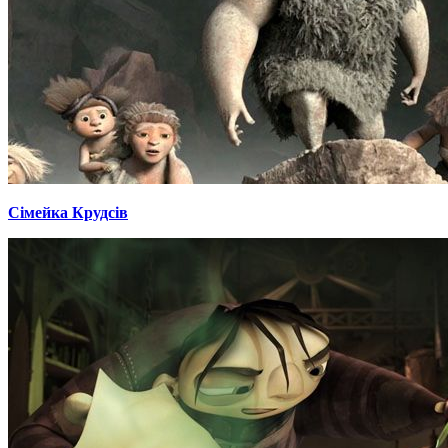
Сімейка Крудсів