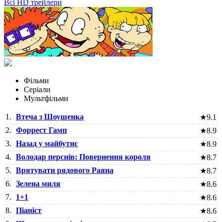
Всі HD трейлери
Фільми
Серіали
Мультфільми
1.
Втеча з Шоушенка
★
9.1
2.
Форрест Гамп
★
8.9
3.
Назад у майбутнє
★
8.9
4.
Володар перснів: Повернення короля
★
8.7
5.
Врятувати рядового Раяна
★
8.7
6.
Зелена миля
★
8.6
7.
1+1
★
8.6
8.
Піаніст
★
8.6