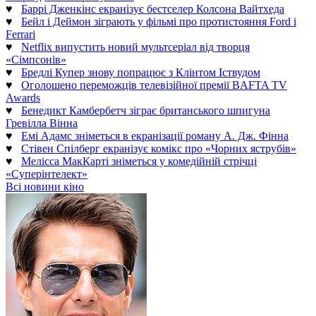
♥
Баррі Дженкінс екранізує бестселер Колсона Вайтхеда
♥
Бейл і Деймон зіграють у фільмі про протистояння Ford і
Ferrari
♥
Netflix випустить новий мультсеріал від творця
«Сімпсонів»
♥
Бредлі Купер знову попрацює з Клінтом Іствудом
♥
Оголошено переможців телевізійної премії BAFTA TV
Awards
♥
Бенедикт Камбербетч зіграє британського шпигуна
Гревілла Вінна
♥
Емі Адамс зніметься в екранізації роману А. Дж. Фінна
♥
Стівен Спілберг екранізує комікс про «Чорних яструбів»
♥
Мелісса МакКарті зніметься у комедійній стрічці
«Суперінтелект»
Всі новини кіно