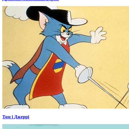
Том і Джеррі