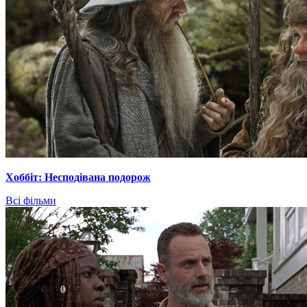
Хоббіт: Несподівана подорож
Всі фільми