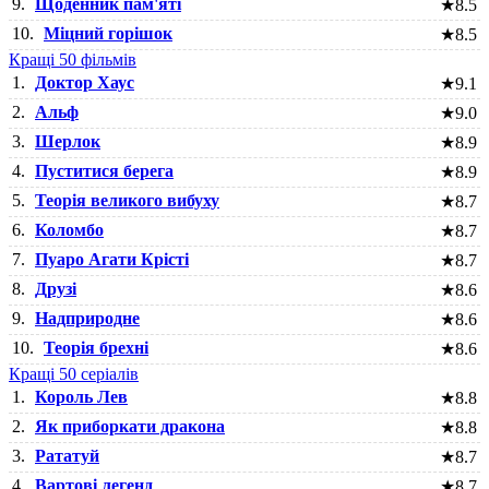
9.
Щоденник пам'яті
★
8.5
10.
Міцний горішок
★
8.5
Кращі 50 фільмів
1.
Доктор Хаус
★
9.1
2.
Альф
★
9.0
3.
Шерлок
★
8.9
4.
Пуститися берега
★
8.9
5.
Теорія великого вибуху
★
8.7
6.
Коломбо
★
8.7
7.
Пуаро Агати Крісті
★
8.7
8.
Друзі
★
8.6
9.
Надприродне
★
8.6
10.
Теорія брехні
★
8.6
Кращі 50 серіалів
1.
Король Лев
★
8.8
2.
Як приборкати дракона
★
8.8
3.
Рататуй
★
8.7
4.
Вартові легенд
★
8.7