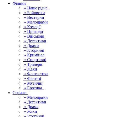
Фільми
« Наше рідне
« Бойовики
« Вестерни
« Мелодрами
« Комедії
« Пригоди
« Військові
« Детективи
« Драми
« Історичні
« Кримінал
« Спортивні
« Трилери
« Жахи
« Фантастика
« Фентезі
« Музичні
« Еротика
Серіали
« Мелодрами
« Детективи
« Драма
« Жахи
« Історичні