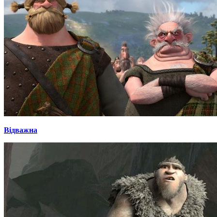
Відважна