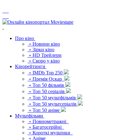
,
Про кіно
« Новини кіно
« Зірки кіно
« HD Трейлери
« Скоро у кіно
Кінорейтинги
« IMDb Top 250
« Премія Оскар
« Топ 50 фільмів
« Топ 50 серіалів
« Топ 50 мультфільмів
« Топ 50 мультсеріалів
« Топ 50 аніме
Мультфільми
« Повнометражні
« Багатосерійні
« Короткі мультики
« Аніме