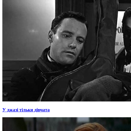
У джазі тільки дівчата