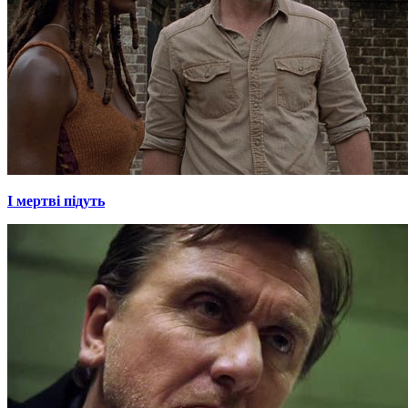
І мертві підуть