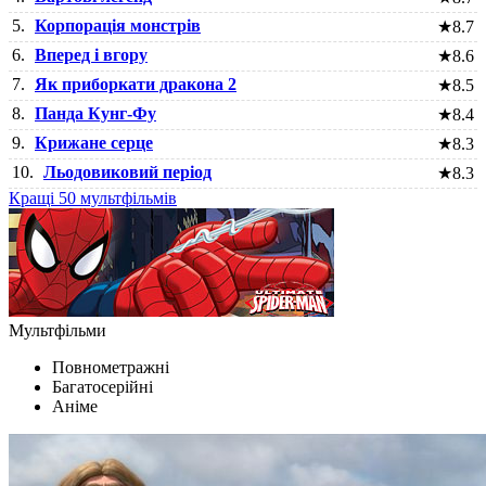
5.
Корпорація монстрів
★
8.7
6.
Вперед і вгору
★
8.6
7.
Як приборкати дракона 2
★
8.5
8.
Панда Кунг-Фу
★
8.4
9.
Крижане серце
★
8.3
10.
Льодовиковий період
★
8.3
Кращі 50 мультфільмів
Мультфільми
Повнометражні
Багатосерійні
Аніме