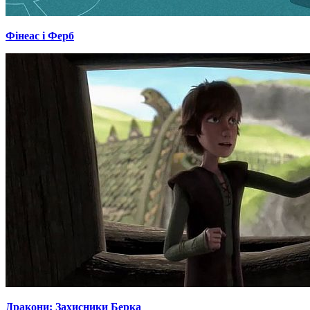
Фінеас і Ферб
Дракони: Захисники Берка