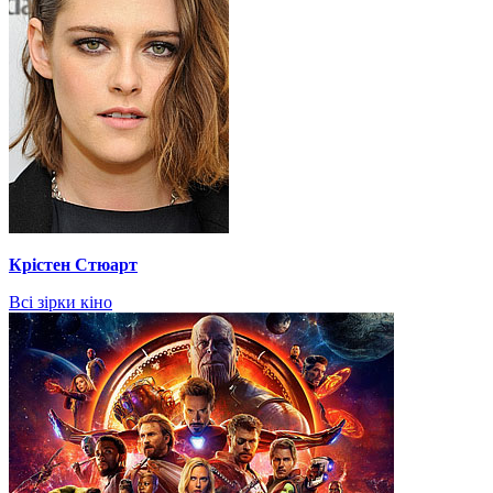
Крістен Стюарт
Всі зірки кіно