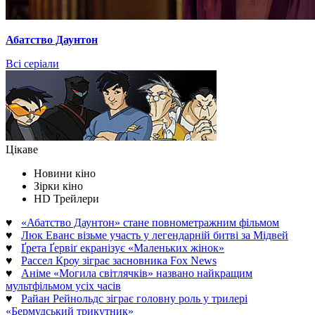
Абатство Даунтон
Всі серіали
Цікаве
Новини кіно
Зірки кіно
HD Трейлери
♥
«Абатство Даунтон» стане повнометражним фільмом
♥
Люк Еванс візьме участь у легендарній битві за Мідвей
♥
Ґрета Ґервіґ екранізує «Маленьких жінок»
♥
Рассел Кроу зіграє засновника Fox News
♥
Аніме «Могила світлячків» названо найкращим
мультфільмом усіх часів
♥
Райан Рейнольдс зіграє головну роль у трилері
«Бермудський трикутник»