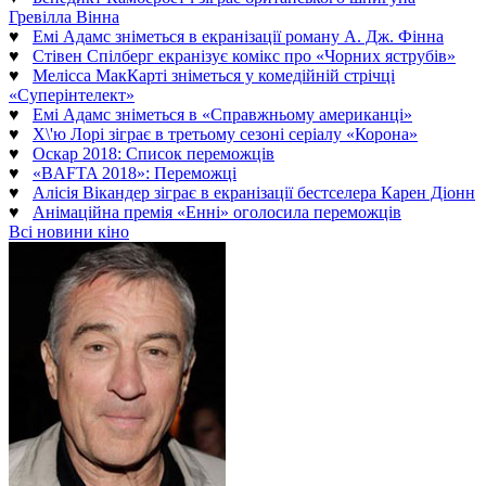
Гревілла Вінна
♥
Емі Адамс зніметься в екранізації роману А. Дж. Фінна
♥
Стівен Спілберг екранізує комікс про «Чорних яструбів»
♥
Мелісса МакКарті зніметься у комедійній стрічці
«Суперінтелект»
♥
Емі Адамс зніметься в «Справжньому американці»
♥
Х\'ю Лорі зіграє в третьому сезоні серіалу «Корона»
♥
Оскар 2018: Список переможців
♥
«BAFTA 2018»: Переможці
♥
Алісія Вікандер зіграє в екранізації бестселера Карен Діонн
♥
Анімаційна премія «Енні» оголосила переможців
Всі новини кіно