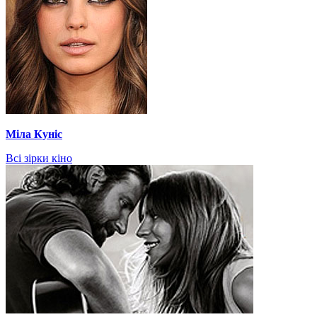
Міла Куніс
Всі зірки кіно