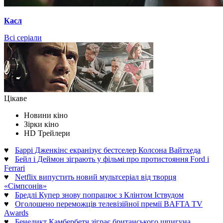
Касл
Всі серіали
Цікаве
Новини кіно
Зірки кіно
HD Трейлери
♥
Баррі Дженкінс екранізує бестселер Колсона Вайтхеда
♥
Бейл і Деймон зіграють у фільмі про протистояння Ford і
Ferrari
♥
Netflix випустить новий мультсеріал від творця
«Сімпсонів»
♥
Бредлі Купер знову попрацює з Клінтом Іствудом
♥
Оголошено переможців телевізійної премії BAFTA TV
Awards
♥
Бенедикт Камбербетч зіграє британського шпигуна