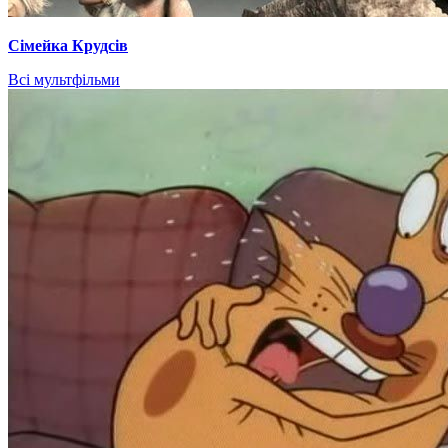
Сімейка Крудсів
Всі мультфільми