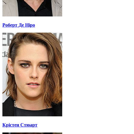
Роберт Де Ніро
Крістен Стюарт