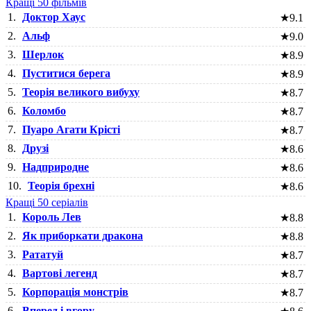
Кращі 50 фільмів
1.
Доктор Хаус
★
9.1
2.
Альф
★
9.0
3.
Шерлок
★
8.9
4.
Пуститися берега
★
8.9
5.
Теорія великого вибуху
★
8.7
6.
Коломбо
★
8.7
7.
Пуаро Агати Крісті
★
8.7
8.
Друзі
★
8.6
9.
Надприродне
★
8.6
10.
Теорія брехні
★
8.6
Кращі 50 серіалів
1.
Король Лев
★
8.8
2.
Як приборкати дракона
★
8.8
3.
Рататуй
★
8.7
4.
Вартові легенд
★
8.7
5.
Корпорація монстрів
★
8.7
6.
Вперед і вгору