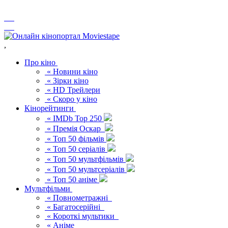
,
Про кіно
« Новини кіно
« Зірки кіно
« HD Трейлери
« Скоро у кіно
Кінорейтинги
« IMDb Top 250
« Премія Оскар
« Топ 50 фільмів
« Топ 50 серіалів
« Топ 50 мультфільмів
« Топ 50 мультсеріалів
« Топ 50 аніме
Мультфільми
« Повнометражні
« Багатосерійні
« Короткі мультики
« Аніме