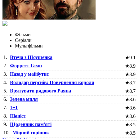
Фільми
Серіали
Мультфільми
1.
Втеча з Шоушенка
★
9.1
2.
Форрест Гамп
★
8.9
3.
Назад у майбутнє
★
8.9
4.
Володар перснів: Повернення короля
★
8.7
5.
Врятувати рядового Раяна
★
8.7
6.
Зелена миля
★
8.6
7.
1+1
★
8.6
8.
Піаніст
★
8.6
9.
Щоденник пам'яті
★
8.5
10.
Міцний горішок
★
8.5