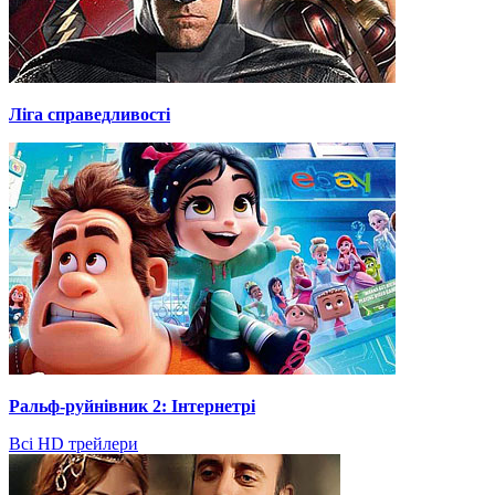
Ліга справедливості
Ральф-руйнівник 2: Інтернетрі
Всі HD трейлери