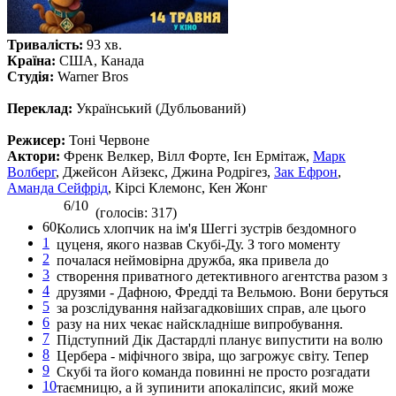
Тривалість:
93 хв.
Країна:
США, Канада
Студія:
Warner Bros
Переклад:
Український (Дубльований)
Режисер:
Тоні Червоне
Актори:
Френк Велкер, Вілл Форте, Ієн Ермітаж,
Марк
Волберг
, Джейсон Айзекс, Джина Родрігез,
Зак Ефрон
,
Аманда Сейфрід
, Кірсі Клемонс, Кен Жонг
6/10
(голосів: 317)
60
Колись хлопчик на ім'я Шеггі зустрів бездомного
1
цуценя, якого назвав Скубі-Ду. З того моменту
2
почалася неймовірна дружба, яка привела до
3
створення приватного детективного агентства разом з
4
друзями - Дафною, Фредді та Вельмою. Вони беруться
5
за розслідування найзагадковіших справ, але цього
6
разу на них чекає найскладніше випробування.
7
Підступний Дік Дастардлі планує випустити на волю
8
Цербера - міфічного звіра, що загрожує світу. Тепер
9
Скубі та його команда повинні не просто розгадати
10
таємницю, а й зупинити апокаліпсис, який може