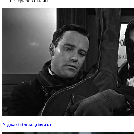
Серіали Oнлайн
У джазі тільки дівчата