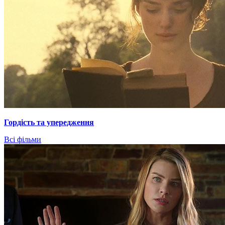
Гордiсть та упередження
Всі фільми