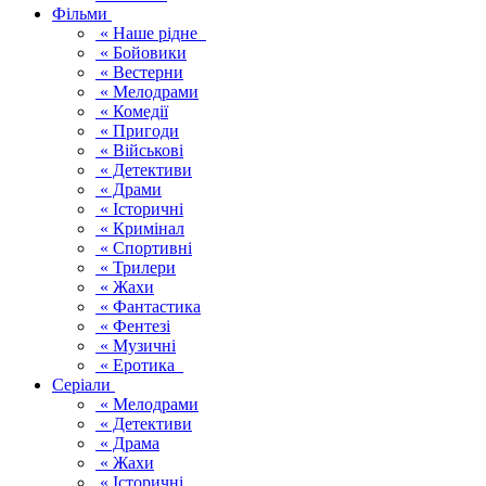
Фільми
« Наше рідне
« Бойовики
« Вестерни
« Мелодрами
« Комедії
« Пригоди
« Військові
« Детективи
« Драми
« Історичні
« Кримінал
« Спортивні
« Трилери
« Жахи
« Фантастика
« Фентезі
« Музичні
« Еротика
Серіали
« Мелодрами
« Детективи
« Драма
« Жахи
« Історичні