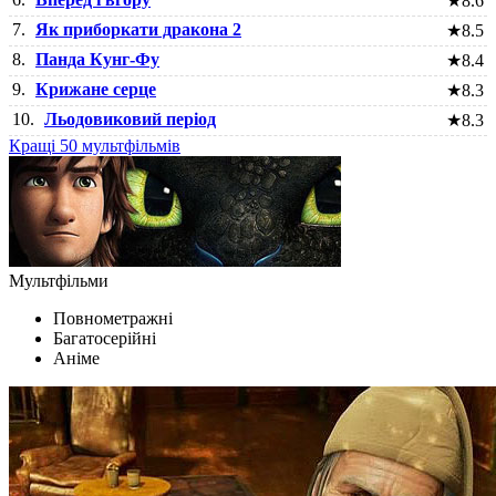
★
8.6
7.
Як приборкати дракона 2
★
8.5
8.
Панда Кунг-Фу
★
8.4
9.
Крижане серце
★
8.3
10.
Льодовиковий період
★
8.3
Кращі 50 мультфільмів
Мультфільми
Повнометражні
Багатосерійні
Аніме