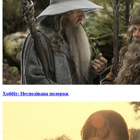
Хоббіт: Несподівана подорож