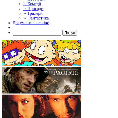
« Комедії
« Пригоди
« Трилери
« Фантастика
Документальне кіно
Пошук