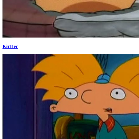
КітПес